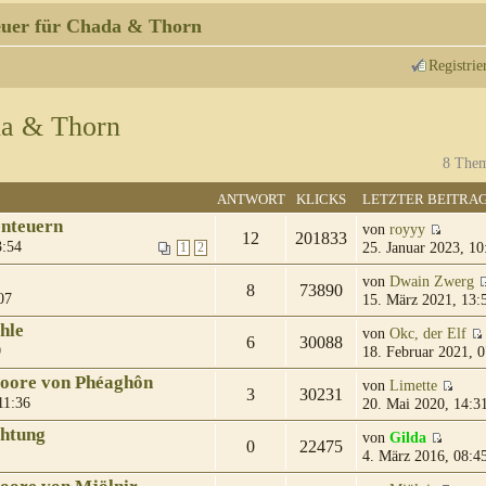
uer für Chada & Thorn
Registrie
da & Thorn
8 Them
ANTWORT
KLICKS
LETZTER BEITRA
enteuern
von
royyy
12
201833
3:54
25. Januar 2023, 10
1
2
von
Dwain Zwerg
8
73890
07
15. März 2021, 13:
hle
von
Okc, der Elf
6
30088
0
18. Februar 2021, 0
moore von Phéaghôn
von
Limette
3
30231
11:36
20. Mai 2020, 14:3
chtung
von
Gilda
0
22475
4. März 2016, 08:4