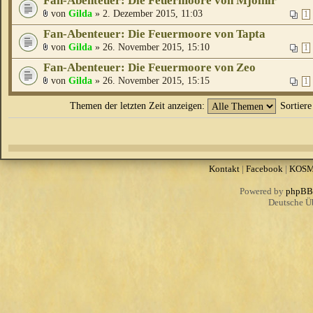
Fan-Abenteuer: Die Feuermoore von Mjölnir
von
Gilda
» 2. Dezember 2015, 11:03
1
Fan-Abenteuer: Die Feuermoore von Tapta
von
Gilda
» 26. November 2015, 15:10
1
Fan-Abenteuer: Die Feuermoore von Zeo
von
Gilda
» 26. November 2015, 15:15
1
Themen der letzten Zeit anzeigen:
Sortier
Kontakt
|
Facebook
|
KOS
Powered by
phpBB
Deutsche Ü