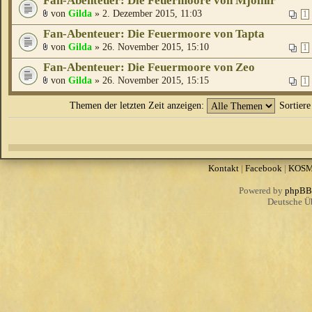
Fan-Abenteuer: Die Feuermoore von Mjölnir
von
Gilda
» 2. Dezember 2015, 11:03
1
Fan-Abenteuer: Die Feuermoore von Tapta
von
Gilda
» 26. November 2015, 15:10
1
Fan-Abenteuer: Die Feuermoore von Zeo
von
Gilda
» 26. November 2015, 15:15
1
Themen der letzten Zeit anzeigen:
Sortier
Kontakt
|
Facebook
|
KOS
Powered by
phpBB
Deutsche Ü