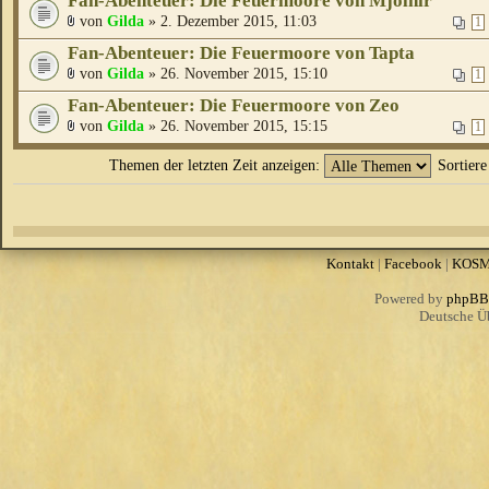
Fan-Abenteuer: Die Feuermoore von Mjölnir
von
Gilda
» 2. Dezember 2015, 11:03
1
Fan-Abenteuer: Die Feuermoore von Tapta
von
Gilda
» 26. November 2015, 15:10
1
Fan-Abenteuer: Die Feuermoore von Zeo
von
Gilda
» 26. November 2015, 15:15
1
Themen der letzten Zeit anzeigen:
Sortier
Kontakt
|
Facebook
|
KOS
Powered by
phpBB
Deutsche Ü