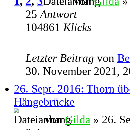
1
,
2
,
3
von
Gilda
» 
25
Antwort
104861
Klicks
Letzter Beitrag
von
Be
30. November 2021, 2
26. Sept. 2016: Thorn üb
Hängebrücke
von
Gilda
» 26. S