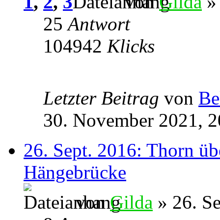
1
,
2
,
3
von
Gilda
» 
25
Antwort
104942
Klicks
Letzter Beitrag
von
Be
30. November 2021, 2
26. Sept. 2016: Thorn üb
Hängebrücke
von
Gilda
» 26. S