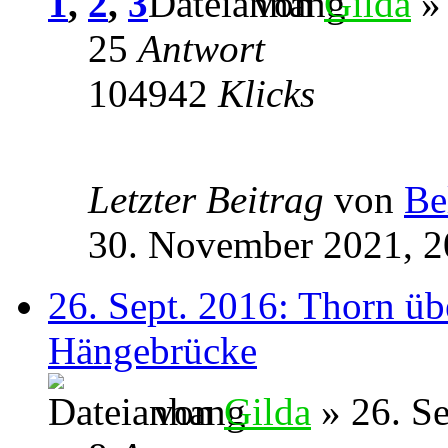
1
,
2
,
3
von
Gilda
» 
25
Antwort
104942
Klicks
Letzter Beitrag
von
Be
30. November 2021, 2
26. Sept. 2016: Thorn üb
Hängebrücke
von
Gilda
» 26. S