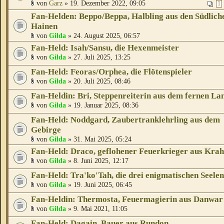
von
Garz
» 19. Dezember 2022, 09:05
1
Fan-Helden: Beppo/Beppa, Halbling aus den Südlich
Hainen
von
Gilda
» 24. August 2025, 06:57
Fan-Held: Isah/Sansu, die Hexenmeister
von
Gilda
» 27. Juli 2025, 13:25
Fan-Held: Feoras/Orphea, die Flötenspieler
von
Gilda
» 20. Juli 2025, 08:46
Fan-Heldin: Bri, Steppenreiterin aus dem fernen La
von
Gilda
» 19. Januar 2025, 08:36
Fan-Held: Noddgard, Zaubertranklehrling aus dem
Gebirge
von
Gilda
» 31. Mai 2025, 05:24
Fan-Held: Draco, geflohener Feuerkrieger aus Kra
von
Gilda
» 8. Juni 2025, 12:17
Fan-Held: Tra'ko'Tah, die drei enigmatischen Seelen
von
Gilda
» 19. Juni 2025, 06:45
Fan-Heldin: Thermosta, Feuermagierin aus Danwar
von
Gilda
» 9. Mai 2021, 11:05
Fan-Held: Dagain, Bauer aus Rundon