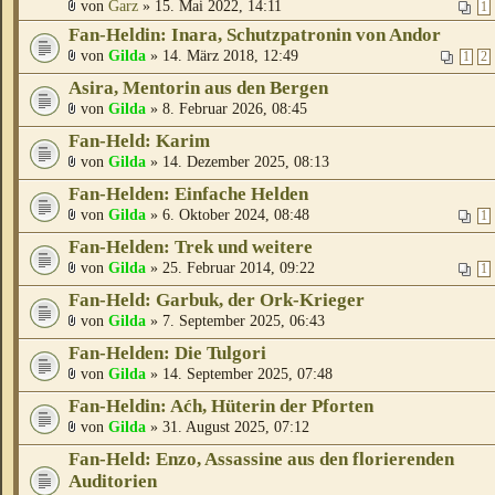
von
Garz
» 15. Mai 2022, 14:11
1
Fan-Heldin: Inara, Schutzpatronin von Andor
von
Gilda
» 14. März 2018, 12:49
1
2
Asira, Mentorin aus den Bergen
von
Gilda
» 8. Februar 2026, 08:45
Fan-Held: Karim
von
Gilda
» 14. Dezember 2025, 08:13
Fan-Helden: Einfache Helden
von
Gilda
» 6. Oktober 2024, 08:48
1
Fan-Helden: Trek und weitere
von
Gilda
» 25. Februar 2014, 09:22
1
Fan-Held: Garbuk, der Ork-Krieger
von
Gilda
» 7. September 2025, 06:43
Fan-Helden: Die Tulgori
von
Gilda
» 14. September 2025, 07:48
Fan-Heldin: Aćh, Hüterin der Pforten
von
Gilda
» 31. August 2025, 07:12
Fan-Held: Enzo, Assassine aus den florierenden
Auditorien