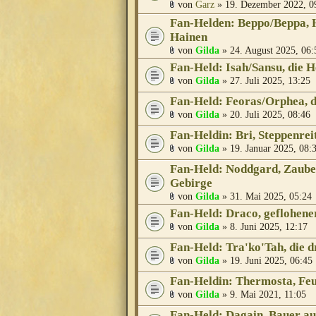
von
Garz
» 19. Dezember 2022, 0
Fan-Helden: Beppo/Beppa, H
Hainen
von
Gilda
» 24. August 2025, 06:
Fan-Held: Isah/Sansu, die 
von
Gilda
» 27. Juli 2025, 13:25
Fan-Held: Feoras/Orphea, di
von
Gilda
» 20. Juli 2025, 08:46
Fan-Heldin: Bri, Steppenrei
von
Gilda
» 19. Januar 2025, 08:
Fan-Held: Noddgard, Zaube
Gebirge
von
Gilda
» 31. Mai 2025, 05:24
Fan-Held: Draco, geflohene
von
Gilda
» 8. Juni 2025, 12:17
Fan-Held: Tra'ko'Tah, die d
von
Gilda
» 19. Juni 2025, 06:45
Fan-Heldin: Thermosta, Fe
von
Gilda
» 9. Mai 2021, 11:05
Fan-Held: Dagain, Bauer a