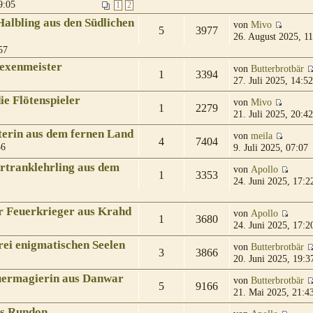
9:05
1
2
albling aus den Südlichen
von
Mivo
5
3977
26. August 2025, 11
57
Hexenmeister
von
Butterbrotbär
1
3394
27. Juli 2025, 14:52
e Flötenspieler
von
Mivo
1
2279
21. Juli 2025, 20:42
terin aus dem fernen Land
von
meila
4
7404
36
9. Juli 2025, 07:07
rtranklehrling aus dem
von
Apollo
1
3353
24. Juni 2025, 17:2
r Feuerkrieger aus Krahd
von
Apollo
1
3680
24. Juni 2025, 17:2
rei enigmatischen Seelen
von
Butterbrotbär
3
3866
20. Juni 2025, 19:3
uermagierin aus Danwar
von
Butterbrotbär
5
9166
21. Mai 2025, 21:4
us Rundon