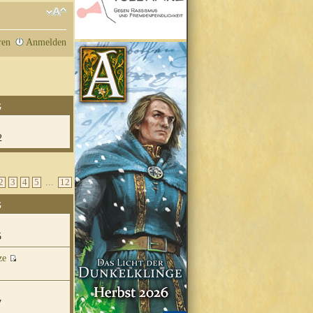
ren
Anmelden
G
2
...
2
3
4
5
12
G
5
ze
7