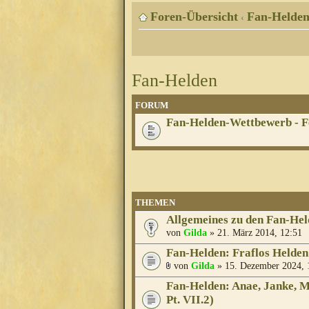
Foren-Übersicht
Fan-Helde
‹
Fan-Helden
FORUM
Fan-Helden-Wettbewerb - F
THEMEN
Allgemeines zu den Fan-He
von
Gilda
» 21. März 2014, 12:51
Fan-Helden: Fraflos Helden
von
Gilda
» 15. Dezember 2024, 
Fan-Helden: Anae, Janke, M
Pt. VII.2)