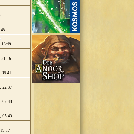
3
:45
 18:49
 21:16
 06:41
, 22:37
, 07:48
, 05:40
 19:17