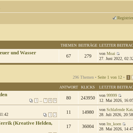
n
Registrie
THEMEN
BEITRÄGE
LETZTER BEITRA
euer und Wasser
von
Moai
67
279
27. Juni 2022, 02:3
296 Themen •
Seite
1
von
12
•
1
ANTWORT
KLICKS
LETZTER BEITRA
lden
von
99999
80
243950
12. Mai 2026, 16:0
...
1
7
8
9
von
Schlafende Kat
11
14980
11:42
28. Juli 2026, 20:58
1
2
errik (Kreative Helden,
von
ltn_koen
17
36004
28. Mai 2026, 14:4