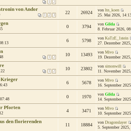
1
2
atronin von Andor
von
ltn_koen
22
26924
9
25. Mai 2026, 14:1
1
2
3
rgen
von
Gilda
0
3794
45
8. Februar 2026, 08
von
KaTzE_1stein
6
5798
08:13
27. Dezember 2025,
en
von
Mivo
10
13493
48
19. Dezember 2025,
1
2
re
von
simonwill
10
23802
:22
11. November 2025,
1
2
-Krieger
von
Mivo
6
5678
06:43
16. September 2025
von
Gilda
0
1970
 07:48
14. September 2025
r Pforten
von
Mivo
4
3471
12
10. September 2025
us den florierenden
von
Dragonslayer
11
18884
5. September 2025,