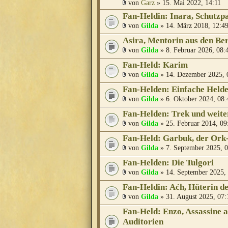
von
Garz
» 15. Mai 2022, 14:11
Fan-Heldin: Inara, Schutzp
von
Gilda
» 14. März 2018, 12:4
Asira, Mentorin aus den Be
von
Gilda
» 8. Februar 2026, 08:
Fan-Held: Karim
von
Gilda
» 14. Dezember 2025, 
Fan-Helden: Einfache Held
von
Gilda
» 6. Oktober 2024, 08:
Fan-Helden: Trek und weite
von
Gilda
» 25. Februar 2014, 09
Fan-Held: Garbuk, der Ork
von
Gilda
» 7. September 2025, 
Fan-Helden: Die Tulgori
von
Gilda
» 14. September 2025,
Fan-Heldin: Aćh, Hüterin de
von
Gilda
» 31. August 2025, 07:
Fan-Held: Enzo, Assassine a
Auditorien