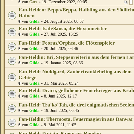
von
Garz
» 19. Dezember 2022, 09:05
1
Fan-Helden: Beppo/Beppa, Halbling aus den Südlich
Hainen
von
Gilda
» 24. August 2025, 06:57
Fan-Held: Isah/Sansu, die Hexenmeister
von
Gilda
» 27. Juli 2025, 13:25
Fan-Held: Feoras/Orphea, die Flötenspieler
von
Gilda
» 20. Juli 2025, 08:46
Fan-Heldin: Bri, Steppenreiterin aus dem fernen La
von
Gilda
» 19. Januar 2025, 08:36
Fan-Held: Noddgard, Zaubertranklehrling aus dem
Gebirge
von
Gilda
» 31. Mai 2025, 05:24
Fan-Held: Draco, geflohener Feuerkrieger aus Kra
von
Gilda
» 8. Juni 2025, 12:17
Fan-Held: Tra'ko'Tah, die drei enigmatischen Seelen
von
Gilda
» 19. Juni 2025, 06:45
Fan-Heldin: Thermosta, Feuermagierin aus Danwar
von
Gilda
» 9. Mai 2021, 11:05
Fan-Held: Dagain, Bauer aus Rundon