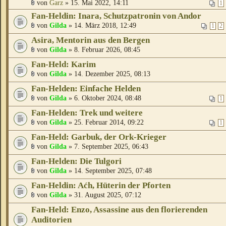
von
Garz
» 15. Mai 2022, 14:11
1
Fan-Heldin: Inara, Schutzpatronin von Andor
von
Gilda
» 14. März 2018, 12:49
1
2
Asira, Mentorin aus den Bergen
von
Gilda
» 8. Februar 2026, 08:45
Fan-Held: Karim
von
Gilda
» 14. Dezember 2025, 08:13
Fan-Helden: Einfache Helden
von
Gilda
» 6. Oktober 2024, 08:48
1
Fan-Helden: Trek und weitere
von
Gilda
» 25. Februar 2014, 09:22
1
Fan-Held: Garbuk, der Ork-Krieger
von
Gilda
» 7. September 2025, 06:43
Fan-Helden: Die Tulgori
von
Gilda
» 14. September 2025, 07:48
Fan-Heldin: Aćh, Hüterin der Pforten
von
Gilda
» 31. August 2025, 07:12
Fan-Held: Enzo, Assassine aus den florierenden
Auditorien