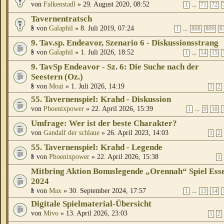
von
Falkenstadl
» 29. August 2020, 08:52
...
1
71
72
Tavernentratsch
von
Galaphil
» 8. Juli 2019, 07:24
...
1
808
809
8
9. Tav.sp. Endeavor, Szenario 6 - Diskussionsstrang
von
Galaphil
» 1. Juli 2026, 18:52
...
1
14
15
9. TavSp Endeavor - Sz. 6: Die Suche nach der
Seestern (Oz.)
von
Moai
» 1. Juli 2026, 14:19
1
2
55. Tavernenspiel: Krahd - Diskussion
von
Phoenixpower
» 22. April 2026, 15:39
...
1
9
10
Umfrage: Wer ist der beste Charakter?
von
Gandalf der schlaue
» 26. April 2023, 14:03
1
2
55. Tavernenspiel: Krahd - Legende
von
Phoenixpower
» 22. April 2026, 15:38
1
Mitbring Aktion Bonuslegende „Orennah“ Spiel Ess
2024
von
Max
» 30. September 2024, 17:57
...
1
13
14
Digitale Spielmaterial-Übersicht
von
Mivo
» 13. April 2026, 23:03
1
2