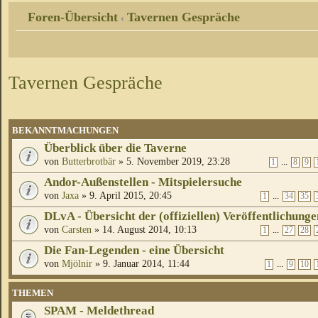
Foren-Übersicht
Tavernen Gespräche
‹
Tavernen Gespräche
BEKANNTMACHUNGEN
Überblick über die Taverne
von
Butterbrotbär
» 5. November 2019, 23:28
...
1
8
9
Andor-Außenstellen - Mitspielersuche
von
Jaxa
» 9. April 2015, 20:45
...
1
34
35
DLvA - Übersicht der (offiziellen) Veröffentlichunge
von
Carsten
» 14. August 2014, 10:13
...
1
27
28
Die Fan-Legenden - eine Übersicht
von
Mjölnir
» 9. Januar 2014, 11:44
...
1
9
10
THEMEN
SPAM - Meldethread