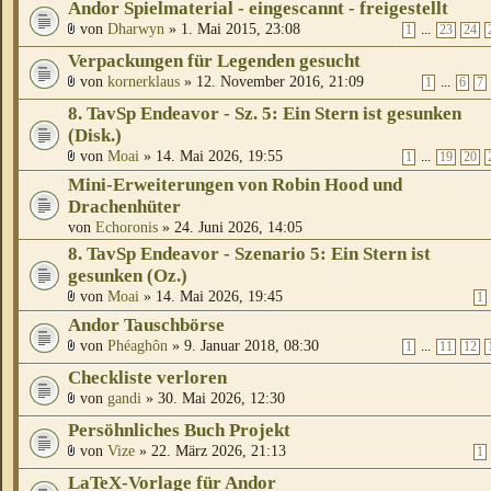
Andor Spielmaterial - eingescannt - freigestellt
von
Dharwyn
» 1. Mai 2015, 23:08
...
1
23
24
Verpackungen für Legenden gesucht
von
kornerklaus
» 12. November 2016, 21:09
...
1
6
7
8. TavSp Endeavor - Sz. 5: Ein Stern ist gesunken
(Disk.)
von
Moai
» 14. Mai 2026, 19:55
...
1
19
20
Mini-Erweiterungen von Robin Hood und
Drachenhüter
von
Echoronis
» 24. Juni 2026, 14:05
8. TavSp Endeavor - Szenario 5: Ein Stern ist
gesunken (Oz.)
von
Moai
» 14. Mai 2026, 19:45
1
Andor Tauschbörse
von
Phéaghôn
» 9. Januar 2018, 08:30
...
1
11
12
Checkliste verloren
von
gandi
» 30. Mai 2026, 12:30
Persöhnliches Buch Projekt
von
Vize
» 22. März 2026, 21:13
1
LaTeX-Vorlage für Andor