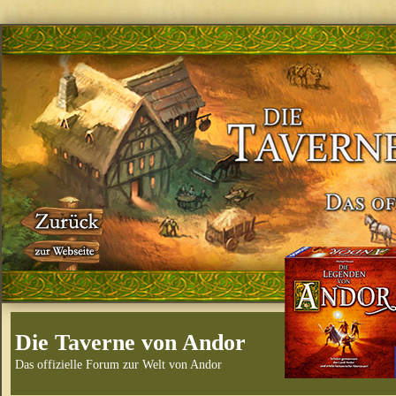
Die Taverne von Andor
Das offizielle Forum zur Welt von Andor