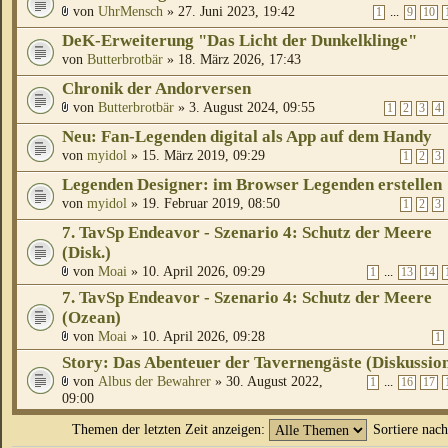
von
UhrMensch
» 27. Juni 2023, 19:42
...
1
9
10
DeK-Erweiterung "Das Licht der Dunkelklinge"
von
Butterbrotbär
» 18. März 2026, 17:43
Chronik der Andorversen
von
Butterbrotbär
» 3. August 2024, 09:55
1
2
3
4
Neu: Fan-Legenden digital als App auf dem Handy
von
myidol
» 15. März 2019, 09:29
1
2
3
Legenden Designer: im Browser Legenden erstellen
von
myidol
» 19. Februar 2019, 08:50
1
2
3
7. TavSp Endeavor - Szenario 4: Schutz der Meere
(Disk.)
von
Moai
» 10. April 2026, 09:29
...
1
13
14
7. TavSp Endeavor - Szenario 4: Schutz der Meere
(Ozean)
von
Moai
» 10. April 2026, 09:28
1
Story: Das Abenteuer der Tavernengäste (Diskussio
von
Albus der Bewahrer
» 30. August 2022,
...
1
16
17
09:00
Themen der letzten Zeit anzeigen:
Sortiere nac