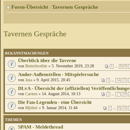
Foren-Übersicht
Tavernen Gespräche
‹
Tavernen Gespräche
BEKANNTMACHUNGEN
Überblick über die Taverne
von
Butterbrotbär
» 5. November 2019, 23:28
...
1
8
9
Andor-Außenstellen - Mitspielersuche
von
Jaxa
» 9. April 2015, 20:45
...
1
34
35
DLvA - Übersicht der (offiziellen) Veröffentlichunge
von
Carsten
» 14. August 2014, 10:13
...
1
27
28
Die Fan-Legenden - eine Übersicht
von
Mjölnir
» 9. Januar 2014, 11:44
...
1
9
10
THEMEN
SPAM - Meldethread