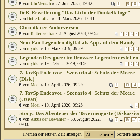
von
UhrMensch
» 27. Juni 2023, 19:42
...
1
9
10
DeK-Erweiterung "Das Licht der Dunkelklinge"
von
Butterbrotbär
» 18. März 2026, 17:43
Chronik der Andorversen
von
Butterbrotbär
» 3. August 2024, 09:55
1
2
3
4
Neu: Fan-Legenden digital als App auf dem Handy
von
myidol
» 15. März 2019, 09:29
1
2
3
Legenden Designer: im Browser Legenden erstellen
von
myidol
» 19. Februar 2019, 08:50
1
2
3
7. TavSp Endeavor - Szenario 4: Schutz der Meere
(Disk.)
von
Moai
» 10. April 2026, 09:29
...
1
13
14
7. TavSp Endeavor - Szenario 4: Schutz der Meere
(Ozean)
von
Moai
» 10. April 2026, 09:28
1
Story: Das Abenteuer der Tavernengäste (Diskussio
von
Albus der Bewahrer
» 30. August 2022,
...
1
16
17
09:00
Themen der letzten Zeit anzeigen:
Sortiere nac