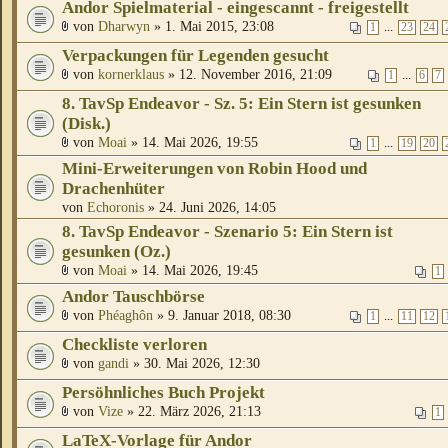
Andor Spielmaterial - eingescannt - freigestellt
von
Dharwyn
» 1. Mai 2015, 23:08
...
1
23
24
Verpackungen für Legenden gesucht
von
kornerklaus
» 12. November 2016, 21:09
...
1
6
7
8. TavSp Endeavor - Sz. 5: Ein Stern ist gesunken
(Disk.)
von
Moai
» 14. Mai 2026, 19:55
...
1
19
20
Mini-Erweiterungen von Robin Hood und
Drachenhüter
von
Echoronis
» 24. Juni 2026, 14:05
8. TavSp Endeavor - Szenario 5: Ein Stern ist
gesunken (Oz.)
von
Moai
» 14. Mai 2026, 19:45
1
Andor Tauschbörse
von
Phéaghôn
» 9. Januar 2018, 08:30
...
1
11
12
Checkliste verloren
von
gandi
» 30. Mai 2026, 12:30
Persöhnliches Buch Projekt
von
Vize
» 22. März 2026, 21:13
1
LaTeX-Vorlage für Andor