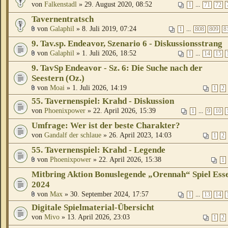
von
Falkenstadl
» 29. August 2020, 08:52
...
1
71
72
Tavernentratsch
von
Galaphil
» 8. Juli 2019, 07:24
...
1
808
809
8
9. Tav.sp. Endeavor, Szenario 6 - Diskussionsstrang
von
Galaphil
» 1. Juli 2026, 18:52
...
1
14
15
9. TavSp Endeavor - Sz. 6: Die Suche nach der
Seestern (Oz.)
von
Moai
» 1. Juli 2026, 14:19
1
2
55. Tavernenspiel: Krahd - Diskussion
von
Phoenixpower
» 22. April 2026, 15:39
...
1
9
10
Umfrage: Wer ist der beste Charakter?
von
Gandalf der schlaue
» 26. April 2023, 14:03
1
2
55. Tavernenspiel: Krahd - Legende
von
Phoenixpower
» 22. April 2026, 15:38
1
Mitbring Aktion Bonuslegende „Orennah“ Spiel Ess
2024
von
Max
» 30. September 2024, 17:57
...
1
13
14
Digitale Spielmaterial-Übersicht
von
Mivo
» 13. April 2026, 23:03
1
2