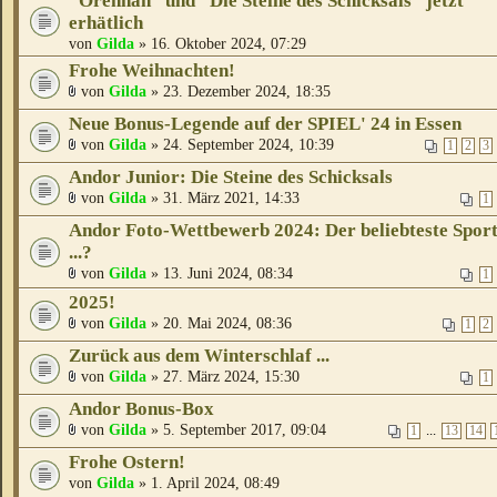
"Orennah" und "Die Steine des Schicksals" jetzt
erhätlich
von
Gilda
» 16. Oktober 2024, 07:29
Frohe Weihnachten!
von
Gilda
» 23. Dezember 2024, 18:35
Neue Bonus-Legende auf der SPIEL' 24 in Essen
von
Gilda
» 24. September 2024, 10:39
1
2
3
Andor Junior: Die Steine des Schicksals
von
Gilda
» 31. März 2021, 14:33
1
Andor Foto-Wettbewerb 2024: Der beliebteste Spor
...?
von
Gilda
» 13. Juni 2024, 08:34
1
2025!
von
Gilda
» 20. Mai 2024, 08:36
1
2
Zurück aus dem Winterschlaf ...
von
Gilda
» 27. März 2024, 15:30
1
Andor Bonus-Box
von
Gilda
» 5. September 2017, 09:04
...
1
13
14
Frohe Ostern!
von
Gilda
» 1. April 2024, 08:49