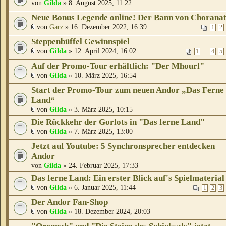
von
Gilda
» 8. August 2025, 11:22
Neue Bonus Legende online! Der Bann von Chorana
von
Garz
» 16. Dezember 2022, 16:39
1
2
Steppenbüffel Gewinnspiel
von
Gilda
» 12. April 2024, 16:02
...
1
4
5
Auf der Promo-Tour erhältlich: "Der Mhourl"
von
Gilda
» 10. März 2025, 16:54
Start der Promo-Tour zum neuen Andor „Das Ferne
Land“
von
Gilda
» 3. März 2025, 10:15
Die Rückkehr der Gorlots in "Das ferne Land"
von
Gilda
» 7. März 2025, 13:00
Jetzt auf Youtube: 5 Synchronsprecher entdecken
Andor
von
Gilda
» 24. Februar 2025, 17:33
Das ferne Land: Ein erster Blick auf's Spielmaterial
von
Gilda
» 6. Januar 2025, 11:44
1
2
3
Der Andor Fan-Shop
von
Gilda
» 18. Dezember 2024, 20:03