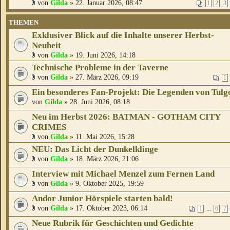
von
Gilda
» 22. Januar 2026, 08:47
1
2
3
THEMEN
Exklusiver Blick auf die Inhalte unserer Herbst-
Neuheit
von
Gilda
» 19. Juni 2026, 14:18
Technische Probleme in der Taverne
von
Gilda
» 27. März 2026, 09:19
1
Ein besonderes Fan-Projekt: Die Legenden von Tulg
von
Gilda
» 28. Juni 2026, 08:18
Neu im Herbst 2026: BATMAN - GOTHAM CITY
CRIMES
von
Gilda
» 11. Mai 2026, 15:28
NEU: Das Licht der Dunkelklinge
von
Gilda
» 18. März 2026, 21:06
Interview mit Michael Menzel zum Fernen Land
von
Gilda
» 9. Oktober 2025, 19:59
Andor Junior Hörspiele starten bald!
von
Gilda
» 17. Oktober 2023, 06:14
...
1
6
7
Neue Rubrik für Geschichten und Gedichte