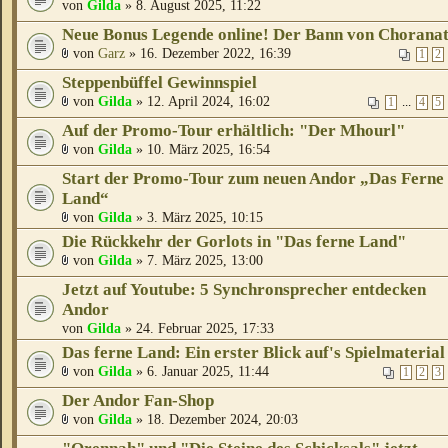
von
Gilda
» 8. August 2025, 11:22
Neue Bonus Legende online! Der Bann von Chorana
von
Garz
» 16. Dezember 2022, 16:39
1
2
Steppenbüffel Gewinnspiel
von
Gilda
» 12. April 2024, 16:02
...
1
4
5
Auf der Promo-Tour erhältlich: "Der Mhourl"
von
Gilda
» 10. März 2025, 16:54
Start der Promo-Tour zum neuen Andor „Das Ferne
Land“
von
Gilda
» 3. März 2025, 10:15
Die Rückkehr der Gorlots in "Das ferne Land"
von
Gilda
» 7. März 2025, 13:00
Jetzt auf Youtube: 5 Synchronsprecher entdecken
Andor
von
Gilda
» 24. Februar 2025, 17:33
Das ferne Land: Ein erster Blick auf's Spielmaterial
von
Gilda
» 6. Januar 2025, 11:44
1
2
3
Der Andor Fan-Shop
von
Gilda
» 18. Dezember 2024, 20:03