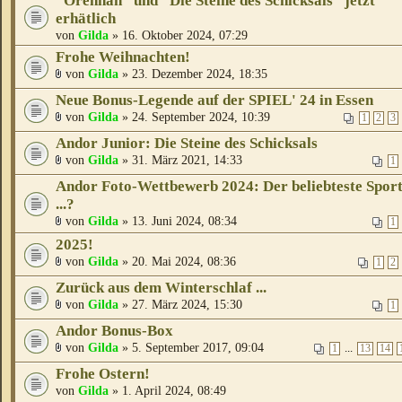
"Orennah" und "Die Steine des Schicksals" jetzt
erhätlich
von
Gilda
» 16. Oktober 2024, 07:29
Frohe Weihnachten!
von
Gilda
» 23. Dezember 2024, 18:35
Neue Bonus-Legende auf der SPIEL' 24 in Essen
von
Gilda
» 24. September 2024, 10:39
1
2
3
Andor Junior: Die Steine des Schicksals
von
Gilda
» 31. März 2021, 14:33
1
Andor Foto-Wettbewerb 2024: Der beliebteste Spor
...?
von
Gilda
» 13. Juni 2024, 08:34
1
2025!
von
Gilda
» 20. Mai 2024, 08:36
1
2
Zurück aus dem Winterschlaf ...
von
Gilda
» 27. März 2024, 15:30
1
Andor Bonus-Box
von
Gilda
» 5. September 2017, 09:04
...
1
13
14
Frohe Ostern!
von
Gilda
» 1. April 2024, 08:49