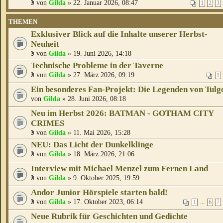
von
Gilda
» 22. Januar 2026, 08:47
1
2
3
THEMEN
Exklusiver Blick auf die Inhalte unserer Herbst-
Neuheit
von
Gilda
» 19. Juni 2026, 14:18
Technische Probleme in der Taverne
von
Gilda
» 27. März 2026, 09:19
1
Ein besonderes Fan-Projekt: Die Legenden von Tulg
von
Gilda
» 28. Juni 2026, 08:18
Neu im Herbst 2026: BATMAN - GOTHAM CITY
CRIMES
von
Gilda
» 11. Mai 2026, 15:28
NEU: Das Licht der Dunkelklinge
von
Gilda
» 18. März 2026, 21:06
Interview mit Michael Menzel zum Fernen Land
von
Gilda
» 9. Oktober 2025, 19:59
Andor Junior Hörspiele starten bald!
von
Gilda
» 17. Oktober 2023, 06:14
...
1
6
7
Neue Rubrik für Geschichten und Gedichte