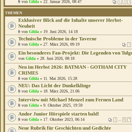
von
Gilda
» 22. Januar 2026, 08:47
1
2
3
THEMEN
Exklusiver Blick auf die Inhalte unserer Herbst-
Neuheit
von
Gilda
» 19. Juni 2026, 14:18
Technische Probleme in der Taverne
von
Gilda
» 27. März 2026, 09:19
1
Ein besonderes Fan-Projekt: Die Legenden von Tulg
von
Gilda
» 28. Juni 2026, 08:18
Neu im Herbst 2026: BATMAN - GOTHAM CITY
CRIMES
von
Gilda
» 11. Mai 2026, 15:28
NEU: Das Licht der Dunkelklinge
von
Gilda
» 18. März 2026, 21:06
Interview mit Michael Menzel zum Fernen Land
von
Gilda
» 9. Oktober 2025, 19:59
Andor Junior Hörspiele starten bald!
von
Gilda
» 17. Oktober 2023, 06:14
...
1
6
7
Neue Rubrik für Geschichten und Gedichte