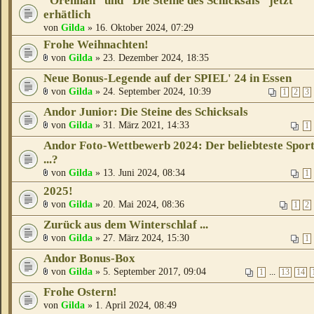
"Orennah" und "Die Steine des Schicksals" jetzt
erhätlich
von
Gilda
» 16. Oktober 2024, 07:29
Frohe Weihnachten!
von
Gilda
» 23. Dezember 2024, 18:35
Neue Bonus-Legende auf der SPIEL' 24 in Essen
von
Gilda
» 24. September 2024, 10:39
1
2
3
Andor Junior: Die Steine des Schicksals
von
Gilda
» 31. März 2021, 14:33
1
Andor Foto-Wettbewerb 2024: Der beliebteste Spor
...?
von
Gilda
» 13. Juni 2024, 08:34
1
2025!
von
Gilda
» 20. Mai 2024, 08:36
1
2
Zurück aus dem Winterschlaf ...
von
Gilda
» 27. März 2024, 15:30
1
Andor Bonus-Box
von
Gilda
» 5. September 2017, 09:04
...
1
13
14
Frohe Ostern!
von
Gilda
» 1. April 2024, 08:49