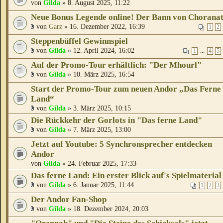
von
Gilda
» 8. August 2025, 11:22
Neue Bonus Legende online! Der Bann von Chorana
von
Garz
» 16. Dezember 2022, 16:39
1
2
Steppenbüffel Gewinnspiel
von
Gilda
» 12. April 2024, 16:02
...
1
4
5
Auf der Promo-Tour erhältlich: "Der Mhourl"
von
Gilda
» 10. März 2025, 16:54
Start der Promo-Tour zum neuen Andor „Das Ferne
Land“
von
Gilda
» 3. März 2025, 10:15
Die Rückkehr der Gorlots in "Das ferne Land"
von
Gilda
» 7. März 2025, 13:00
Jetzt auf Youtube: 5 Synchronsprecher entdecken
Andor
von
Gilda
» 24. Februar 2025, 17:33
Das ferne Land: Ein erster Blick auf's Spielmaterial
von
Gilda
» 6. Januar 2025, 11:44
1
2
3
Der Andor Fan-Shop
von
Gilda
» 18. Dezember 2024, 20:03