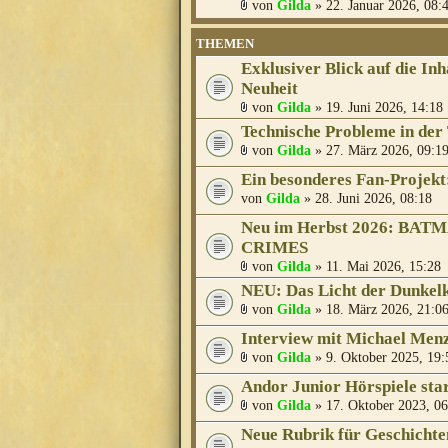
von
Gilda
» 22. Januar 2026, 08:
THEMEN
Exklusiver Blick auf die In
Neuheit
von
Gilda
» 19. Juni 2026, 14:18
Technische Probleme in der
von
Gilda
» 27. März 2026, 09:1
Ein besonderes Fan-Projekt
von
Gilda
» 28. Juni 2026, 08:18
Neu im Herbst 2026: BA
CRIMES
von
Gilda
» 11. Mai 2026, 15:28
NEU: Das Licht der Dunkelk
von
Gilda
» 18. März 2026, 21:0
Interview mit Michael Men
von
Gilda
» 9. Oktober 2025, 19:
Andor Junior Hörspiele star
von
Gilda
» 17. Oktober 2023, 06
Neue Rubrik für Geschichte