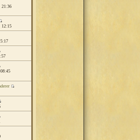
 21:36
 12:15
15:17
:57
 08:45
derer
5
1
9