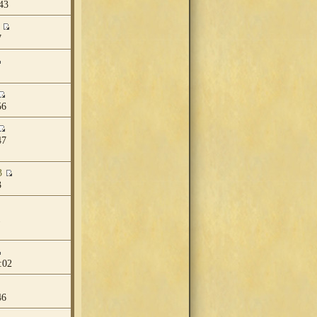
43
7
56
47
3
3
1
:02
46