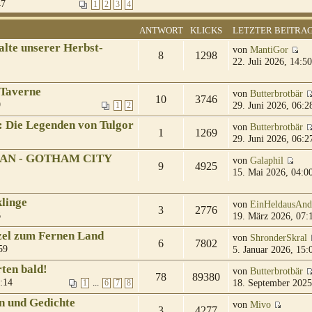
47
1
2
3
4
ANTWORT
KLICKS
LETZTER BEITRA
halte unserer Herbst-
von
MantiGor
8
1298
22. Juli 2026, 14:50
 Taverne
von
Butterbrotbär
10
3746
9
29. Juni 2026, 06:2
1
2
: Die Legenden von Tulgor
von
Butterbrotbär
1
1269
29. Juni 2026, 06:2
TMAN - GOTHAM CITY
von
Galaphil
9
4925
15. Mai 2026, 04:0
linge
von
EinHeldausAnd
3
2776
6
19. März 2026, 07:
zel zum Fernen Land
von
ShronderSkral
6
7802
59
5. Januar 2026, 15:
ten bald!
von
Butterbrotbär
78
89380
:14
18. September 2025
...
1
6
7
8
n und Gedichte
von
Mivo
3
4277