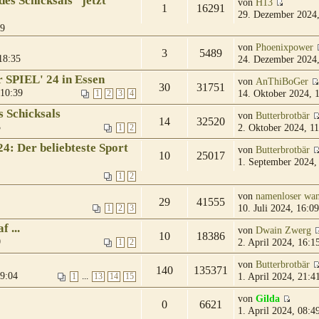
es Schicksals" jetzt
von
H13
1
16291
29. Dezember 2024,
29
von
Phoenixpower
3
5489
18:35
24. Dezember 2024,
 SPIEL' 24 in Essen
von
AnThiBoGer
30
31751
 10:39
14. Oktober 2024, 
1
2
3
4
s Schicksals
von
Butterbrotbär
14
32520
3
2. Oktober 2024, 11
1
2
: Der beliebteste Sport
von
Butterbrotbär
10
25017
1. September 2024,
1
2
von
namenloser wan
29
41555
10. Juli 2024, 16:09
1
2
3
 ...
von
Dwain Zwerg
10
18386
0
2. April 2024, 16:1
1
2
von
Butterbrotbär
140
135371
09:04
1. April 2024, 21:4
...
1
13
14
15
von
Gilda
0
6621
1. April 2024, 08:4