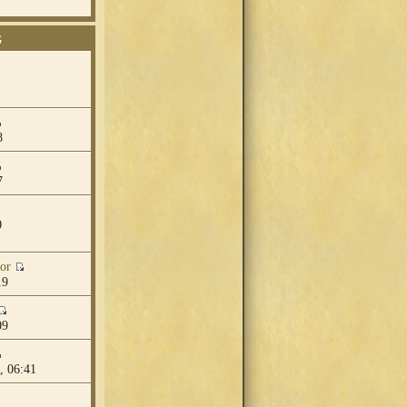
G
8
7
0
or
19
09
, 06:41