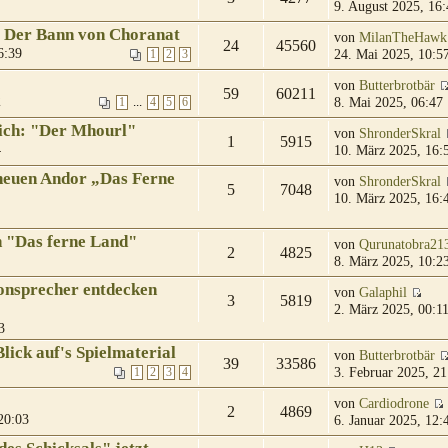
9. August 2025, 16:
! Der Bann von Choranat
von
MilanTheHawk
24
45560
6:39
24. Mai 2025, 10:5
1
2
3
von
Butterbrotbär
59
60211
2
8. Mai 2025, 06:47
...
1
4
5
6
lich: "Der Mhourl"
von
ShronderSkral
1
5915
4
10. März 2025, 16:
neuen Andor „Das Ferne
von
ShronderSkral
5
7048
10. März 2025, 16:
n "Das ferne Land"
von
Qurunatobra21
2
4825
8. März 2025, 10:2
ronsprecher entdecken
von
Galaphil
3
5819
2. März 2025, 00:1
3
lick auf's Spielmaterial
von
Butterbrotbär
39
33586
3. Februar 2025, 21
1
2
3
4
von
Cardiodrone
2
4869
20:03
6. Januar 2025, 12: