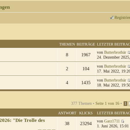
ngen
Registrie
THEMEN
BEITRÄGE
LETZTER BEITRA
von
Butterbrotbär
8
1967
24. Dezember 2025,
von
Butterbrotbär
2
104
17. Mai 2022, 19:2
von
Butterbrotbär
4
1435
18. Mai 2022, 19:5
377 Themen •
Seite
1
von
16
•
1
ANTWORT
KLICKS
LETZTER BEITRA
026: "Die Trolle des
von
Garz1711
38
23294
1. Juni 2026, 15:01