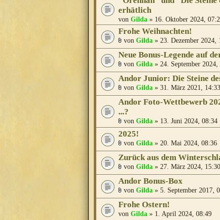
"Orennah" und "Die Steine d
erhätlich
von
Gilda
» 16. Oktober 2024, 07:
Frohe Weihnachten!
von
Gilda
» 23. Dezember 2024, 
Neue Bonus-Legende auf der
von
Gilda
» 24. September 2024,
Andor Junior: Die Steine de
von
Gilda
» 31. März 2021, 14:3
Andor Foto-Wettbewerb 2024
...?
von
Gilda
» 13. Juni 2024, 08:34
2025!
von
Gilda
» 20. Mai 2024, 08:36
Zurück aus dem Winterschlaf
von
Gilda
» 27. März 2024, 15:3
Andor Bonus-Box
von
Gilda
» 5. September 2017, 
Frohe Ostern!
von
Gilda
» 1. April 2024, 08:49