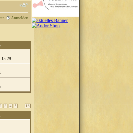
ren
Anmelden
G
 13:29
6
0
...
2
3
4
5
16
G