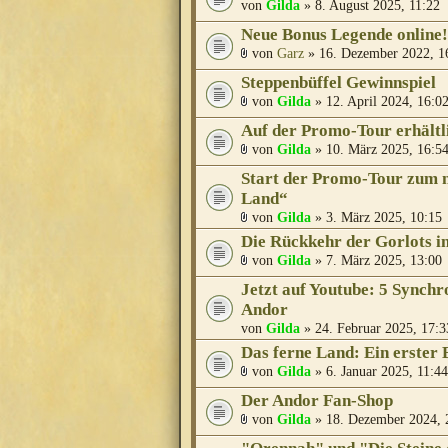
von
Gilda
» 8. August 2025, 11:22
Neue Bonus Legende online
von
Garz
» 16. Dezember 2022, 1
Steppenbüffel Gewinnspiel
von
Gilda
» 12. April 2024, 16:0
Auf der Promo-Tour erhält
von
Gilda
» 10. März 2025, 16:5
Start der Promo-Tour zum 
Land“
von
Gilda
» 3. März 2025, 10:15
Die Rückkehr der Gorlots i
von
Gilda
» 7. März 2025, 13:00
Jetzt auf Youtube: 5 Synch
Andor
von
Gilda
» 24. Februar 2025, 17:3
Das ferne Land: Ein erster B
von
Gilda
» 6. Januar 2025, 11:44
Der Andor Fan-Shop
von
Gilda
» 18. Dezember 2024, 