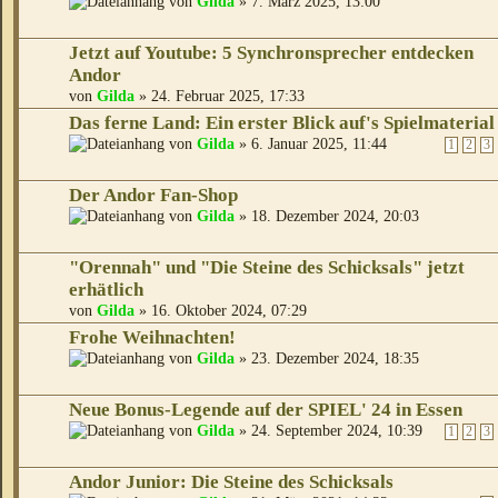
von
Gilda
» 7. März 2025, 13:00
Jetzt auf Youtube: 5 Synchronsprecher entdecken
Andor
von
Gilda
» 24. Februar 2025, 17:33
Das ferne Land: Ein erster Blick auf's Spielmaterial
von
Gilda
» 6. Januar 2025, 11:44
1
2
3
Der Andor Fan-Shop
von
Gilda
» 18. Dezember 2024, 20:03
"Orennah" und "Die Steine des Schicksals" jetzt
erhätlich
von
Gilda
» 16. Oktober 2024, 07:29
Frohe Weihnachten!
von
Gilda
» 23. Dezember 2024, 18:35
Neue Bonus-Legende auf der SPIEL' 24 in Essen
von
Gilda
» 24. September 2024, 10:39
1
2
3
Andor Junior: Die Steine des Schicksals