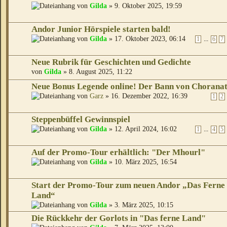
von
Gilda
» 9. Oktober 2025, 19:59
Andor Junior Hörspiele starten bald!
von
Gilda
» 17. Oktober 2023, 06:14
...
1
6
7
Neue Rubrik für Geschichten und Gedichte
von
Gilda
» 8. August 2025, 11:22
Neue Bonus Legende online! Der Bann von Chorana
von
Garz
» 16. Dezember 2022, 16:39
1
2
Steppenbüffel Gewinnspiel
von
Gilda
» 12. April 2024, 16:02
...
1
4
5
Auf der Promo-Tour erhältlich: "Der Mhourl"
von
Gilda
» 10. März 2025, 16:54
Start der Promo-Tour zum neuen Andor „Das Ferne
Land“
von
Gilda
» 3. März 2025, 10:15
Die Rückkehr der Gorlots in "Das ferne Land"