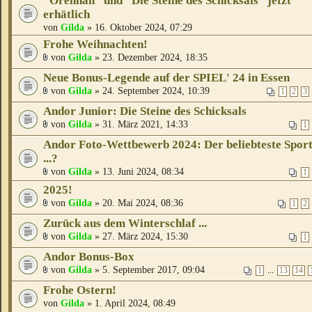
"Orennah" und "Die Steine des Schicksals" jetzt
erhätlich
von
Gilda
» 16. Oktober 2024, 07:29
Frohe Weihnachten!
von
Gilda
» 23. Dezember 2024, 18:35
Neue Bonus-Legende auf der SPIEL' 24 in Essen
von
Gilda
» 24. September 2024, 10:39
1
2
3
Andor Junior: Die Steine des Schicksals
von
Gilda
» 31. März 2021, 14:33
1
Andor Foto-Wettbewerb 2024: Der beliebteste Spor
...?
von
Gilda
» 13. Juni 2024, 08:34
1
2025!
von
Gilda
» 20. Mai 2024, 08:36
1
2
Zurück aus dem Winterschlaf ...
von
Gilda
» 27. März 2024, 15:30
1
Andor Bonus-Box
von
Gilda
» 5. September 2017, 09:04
...
1
13
14
Frohe Ostern!
von
Gilda
» 1. April 2024, 08:49