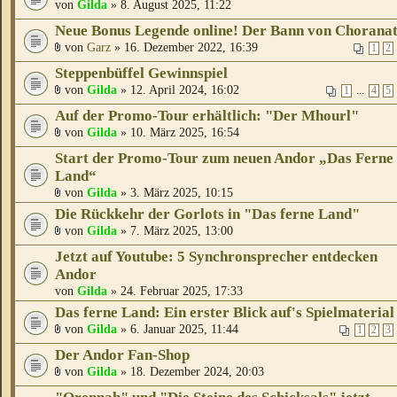
von
Gilda
» 8. August 2025, 11:22
Neue Bonus Legende online! Der Bann von Chorana
von
Garz
» 16. Dezember 2022, 16:39
1
2
Steppenbüffel Gewinnspiel
von
Gilda
» 12. April 2024, 16:02
...
1
4
5
Auf der Promo-Tour erhältlich: "Der Mhourl"
von
Gilda
» 10. März 2025, 16:54
Start der Promo-Tour zum neuen Andor „Das Ferne
Land“
von
Gilda
» 3. März 2025, 10:15
Die Rückkehr der Gorlots in "Das ferne Land"
von
Gilda
» 7. März 2025, 13:00
Jetzt auf Youtube: 5 Synchronsprecher entdecken
Andor
von
Gilda
» 24. Februar 2025, 17:33
Das ferne Land: Ein erster Blick auf's Spielmaterial
von
Gilda
» 6. Januar 2025, 11:44
1
2
3
Der Andor Fan-Shop
von
Gilda
» 18. Dezember 2024, 20:03