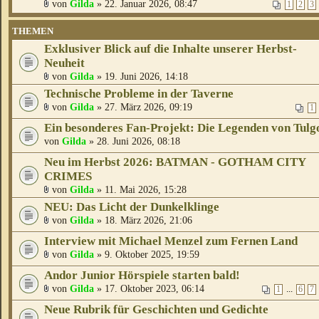
von
Gilda
» 22. Januar 2026, 08:47
1
2
3
THEMEN
Exklusiver Blick auf die Inhalte unserer Herbst-
Neuheit
von
Gilda
» 19. Juni 2026, 14:18
Technische Probleme in der Taverne
von
Gilda
» 27. März 2026, 09:19
1
Ein besonderes Fan-Projekt: Die Legenden von Tulg
von
Gilda
» 28. Juni 2026, 08:18
Neu im Herbst 2026: BATMAN - GOTHAM CITY
CRIMES
von
Gilda
» 11. Mai 2026, 15:28
NEU: Das Licht der Dunkelklinge
von
Gilda
» 18. März 2026, 21:06
Interview mit Michael Menzel zum Fernen Land
von
Gilda
» 9. Oktober 2025, 19:59
Andor Junior Hörspiele starten bald!
von
Gilda
» 17. Oktober 2023, 06:14
...
1
6
7
Neue Rubrik für Geschichten und Gedichte