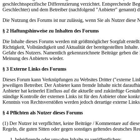
geschlechtsspezifische Differenzierung verzichtet. Entsprechende Beg
Geschlechter) und dem Betreiber (nachfolgend "Anbieter" genannt) 
Die Nutzung des Forums ist nur zulässig, wenn Sie als Nutzer diese
§ 2 Haftungshinweise zu Inhalten des Forums
Die Inhalte dieses Forums werden mit größtmöglicher Sorgfalt erstel
Richtigkeit, Vollständigkeit und Aktualität der bereitgestellten Inhalt
Gefahr des Nutzers. Namentlich gekennzeichnete Beiträge geben die 
Meinung des Anbieters wieder.
§ 3 Externe Links des Forums
Dieses Forum kann Verknüpfungen zu Websites Dritter ("externe Links
jeweiligen Betreiber. Der Anbieter kann fremde Inhalte nicht daraufh
Anbieter hat keinerlei Einfluss auf die aktuelle und zukünftige Gestal
ständige Kontrolle der externen Links ist für den Anbieter ohne konk
Kenntnis von Rechtsverstößen werden jedoch derartige externe Links
§ 4 Pflichten als Nutzer dieses Forums
(1) Der Nutzer ist verpflichtet, keine Beiträge / Kommentare auf die
Regeln, die guten Sitten oder gegen sonstiges geltendes deutsches Re
beleidigende oder unwahre Inhalte zu veröffentlichen;