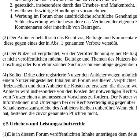
gesetzlich, insbesondere durch das Urheber- und Markenrecht,
wettbewerbswidrige Handlungen vorzunehmen;
Werbung im Forum ohne ausdrückliche schriftliche Genehmigung
Schleichwerbung wie insbesondere das Verlinken der eigenen F
Kommentaren oder innerhalb von Beiträgen.
(2) Der Anbieter behält sich das Recht vor, Beiträge und Kommentar
diese gegen eines der in Abs. 1 genannten Verbote verstößt.
(3) Der Nutzer ist verpflichtet, vor der Veröffentlichung seiner Bei
er nicht veröffentlichen möchte. Beiträge und Themen des Nutzers k
Löschung oder Korrektur solcher Suchmaschineneinträge gegenüber d
(4) Sollten Dritte oder registrierte Nutzer den Anbieter wegen mögli
einem Nutzer eingestellten Inhalten im Forum resultieren, verpflichte
freizustellen und dem Anbieter die Kosten zu ersetzen, die diesem w
Anbieter wird insbesondere von den Kosten der notwendigen Rechtsverte
vom Nutzer einen angemessenen Vorschuss zu fordern. Der Nutzer ver
Informationen und Unterlagen bei der Rechtsverteidigung gegenüber 
Schadensersatzansprüche des Anbieters bleiben unberührt. Wenn ein N
hat, bestehen die zuvor genannten Pflichten nicht.
§ 5 Urheber- und Leistungsschutzrechte
(1)Die in diesem Forum veröffentlichten Inhalte unterliegen dem deu