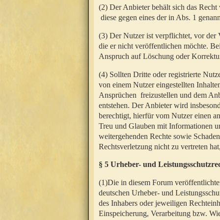
(2) Der Anbieter behält sich das Rech
diese gegen eines der in Abs. 1 genann
(3) Der Nutzer ist verpflichtet, vor d
die er nicht veröffentlichen möchte. 
Anspruch auf Löschung oder Korrektur
(4) Sollten Dritte oder registrierte N
von einem Nutzer eingestellten Inhalten
Ansprüchen freizustellen und dem Anbi
entstehen. Der Anbieter wird insbesond
berechtigt, hierfür vom Nutzer einen a
Treu und Glauben mit Informationen un
weitergehenden Rechte sowie Schadens
Rechtsverletzung nicht zu vertreten hat
§ 5 Urheber- und Leistungsschutzre
(1)Die in diesem Forum veröffentlicht
deutschen Urheber- und Leistungsschut
des Inhabers oder jeweiligen Rechteinh
Einspeicherung, Verarbeitung bzw. Wi