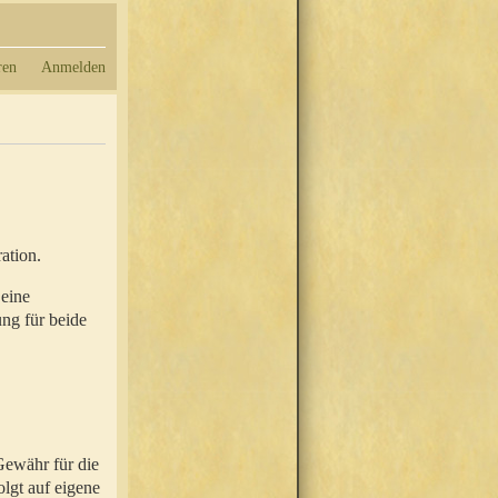
ren
Anmelden
ation.
 eine
ung für beide
Gewähr für die
olgt auf eigene