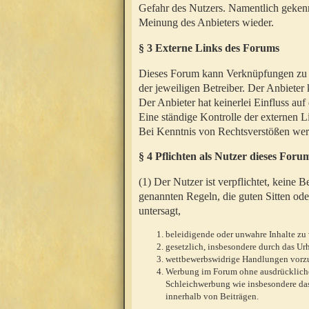
Gefahr des Nutzers. Namentlich gekenn
Meinung des Anbieters wieder.
§ 3 Externe Links des Forums
Dieses Forum kann Verknüpfungen zu We
der jeweiligen Betreiber. Der Anbieter
Der Anbieter hat keinerlei Einfluss auf
Eine ständige Kontrolle der externen L
Bei Kenntnis von Rechtsverstößen werd
§ 4 Pflichten als Nutzer dieses Foru
(1) Der Nutzer ist verpflichtet, keine
genannten Regeln, die guten Sitten ode
untersagt,
beleidigende oder unwahre Inhalte zu 
gesetzlich, insbesondere durch das U
wettbewerbswidrige Handlungen vor
Werbung im Forum ohne ausdrückliche s
Schleichwerbung wie insbesondere das
innerhalb von Beiträgen.