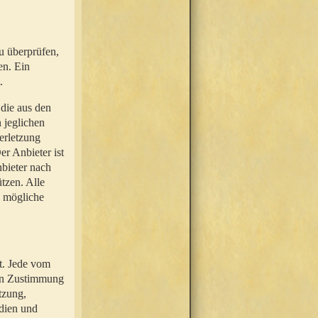
u überprüfen,
en. Ein
.
 die aus den
n jeglichen
erletzung
r Anbieter ist
nbieter nach
tzen. Alle
e mögliche
t. Jede vom
hen Zustimmung
tzung,
dien und