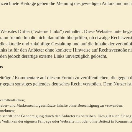
zeichnete Beiträge geben die Meinung des jeweiligen Autors und nich
bsites Dritter ("externe Links") enthalten. Diese Websites unterlieg
 kann fremde Inhalte nicht daraufhin überprüfen, ob etwaige Rechtsvers
 die aktuelle und zukünftige Gestaltung und auf die Inhalte der verknüpf
inks ist für den Anbieter ohne konkrete Hinweise auf Rechtsverstöße n
en jedoch derartige externe Links unverzüglich gelöscht.
ms
 Beiträge / Kommentare auf diesem Forum zu veröffentlichen, die gegen d
r gegen sonstiges geltendes deutsches Recht verstoßen. Dem Nutzer ist
veröffentlichen;
rheber- und Markenrecht, geschützte Inhalte ohne Berechtigung zu verwenden;
zunehmen;
chriftliche Genehmigung durch den Anbieter zu betreiben. Dies gilt auch für sog
 Verlinken der eigenen Fanpage oder Webseite mit oder ohne Beitext in Kommenta