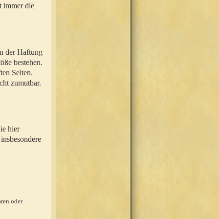
t immer die
en der Haftung
töße bestehen.
ten Seiten.
icht zumutbar.
ie hier
 insbesondere
.
ren oder