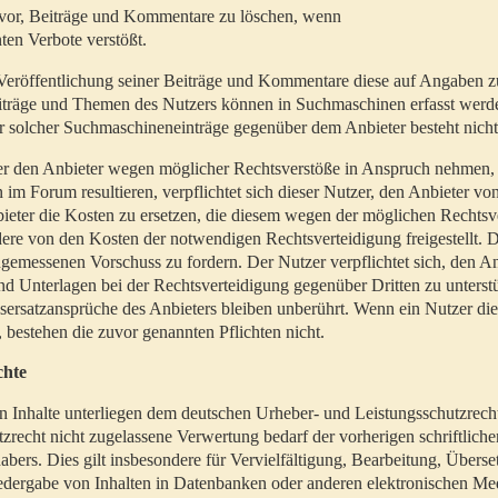
t vor, Beiträge und Kommentare zu löschen, wenn
ten Verbote verstößt.
er Veröffentlichung seiner Beiträge und Kommentare diese auf Angaben z
Beiträge und Themen des Nutzers können in Suchmaschinen erfasst werd
 solcher Suchmaschineneinträge gegenüber dem Anbieter besteht nicht
utzer den Anbieter wegen möglicher Rechtsverstöße in Anspruch nehmen,
 im Forum resultieren, verpflichtet sich dieser Nutzer, den Anbieter vo
eter die Kosten zu ersetzen, die diesem wegen der möglichen Rechtsv
ere von den Kosten der notwendigen Rechtsverteidigung freigestellt. De
ngemessenen Vorschuss zu fordern. Der Nutzer verpflichtet sich, den A
d Unterlagen bei der Rechtsverteidigung gegenüber Dritten zu unterstü
ersatzansprüche des Anbieters bleiben unberührt. Wenn ein Nutzer di
, bestehen die zuvor genannten Pflichten nicht.
chte
en Inhalte unterliegen dem deutschen Urheber- und Leistungsschutzrech
zrecht nicht zugelassene Verwertung bedarf der vorherigen schriftlic
abers. Dies gilt insbesondere für Vervielfältigung, Bearbeitung, Überse
edergabe von Inhalten in Datenbanken oder anderen elektronischen Me