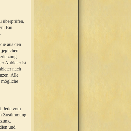
u überprüfen,
en. Ein
.
 die aus den
n jeglichen
erletzung
r Anbieter ist
nbieter nach
tzen. Alle
e mögliche
t. Jede vom
hen Zustimmung
tzung,
dien und