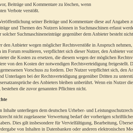
t vor, Beiträge und Kommentare zu löschen, wenn
ten Verbote verstößt.
er Veröffentlichung seiner Beiträge und Kommentare diese auf Angaben z
Beiträge und Themen des Nutzers können in Suchmaschinen erfasst werd
 solcher Suchmaschineneinträge gegenüber dem Anbieter besteht nicht
utzer den Anbieter wegen möglicher Rechtsverstöße in Anspruch nehmen,
 im Forum resultieren, verpflichtet sich dieser Nutzer, den Anbieter vo
eter die Kosten zu ersetzen, die diesem wegen der möglichen Rechtsv
ere von den Kosten der notwendigen Rechtsverteidigung freigestellt. De
ngemessenen Vorschuss zu fordern. Der Nutzer verpflichtet sich, den A
d Unterlagen bei der Rechtsverteidigung gegenüber Dritten zu unterstü
ersatzansprüche des Anbieters bleiben unberührt. Wenn ein Nutzer di
, bestehen die zuvor genannten Pflichten nicht.
chte
en Inhalte unterliegen dem deutschen Urheber- und Leistungsschutzrech
zrecht nicht zugelassene Verwertung bedarf der vorherigen schriftlic
abers. Dies gilt insbesondere für Vervielfältigung, Bearbeitung, Überse
edergabe von Inhalten in Datenbanken oder anderen elektronischen Me