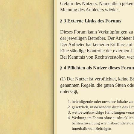
Gefahr des Nutzers. Namentlich gekenn
Meinung des Anbieters wieder.
§ 3 Externe Links des Forums
Dieses Forum kann Verknüpfungen zu We
der jeweiligen Betreiber. Der Anbieter
Der Anbieter hat keinerlei Einfluss auf
Eine ständige Kontrolle der externen L
Bei Kenntnis von Rechtsverstößen werd
§ 4 Pflichten als Nutzer dieses Foru
(1) Der Nutzer ist verpflichtet, keine
genannten Regeln, die guten Sitten ode
untersagt,
beleidigende oder unwahre Inhalte zu 
gesetzlich, insbesondere durch das U
wettbewerbswidrige Handlungen vor
Werbung im Forum ohne ausdrückliche s
Schleichwerbung wie insbesondere das
innerhalb von Beiträgen.