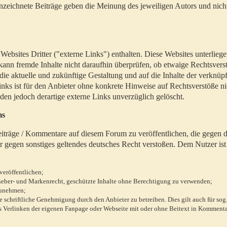
zeichnete Beiträge geben die Meinung des jeweiligen Autors und nich
bsites Dritter ("externe Links") enthalten. Diese Websites unterlieg
 kann fremde Inhalte nicht daraufhin überprüfen, ob etwaige Rechtsvers
 die aktuelle und zukünftige Gestaltung und auf die Inhalte der verknüpf
inks ist für den Anbieter ohne konkrete Hinweise auf Rechtsverstöße n
en jedoch derartige externe Links unverzüglich gelöscht.
ms
 Beiträge / Kommentare auf diesem Forum zu veröffentlichen, die gegen d
r gegen sonstiges geltendes deutsches Recht verstoßen. Dem Nutzer ist
veröffentlichen;
rheber- und Markenrecht, geschützte Inhalte ohne Berechtigung zu verwenden;
zunehmen;
chriftliche Genehmigung durch den Anbieter zu betreiben. Dies gilt auch für sog
 Verlinken der eigenen Fanpage oder Webseite mit oder ohne Beitext in Kommenta