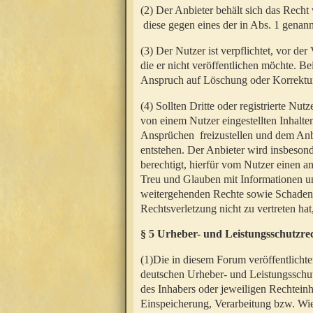
(2) Der Anbieter behält sich das Rech
diese gegen eines der in Abs. 1 genann
(3) Der Nutzer ist verpflichtet, vor d
die er nicht veröffentlichen möchte. 
Anspruch auf Löschung oder Korrektur
(4) Sollten Dritte oder registrierte N
von einem Nutzer eingestellten Inhalten
Ansprüchen freizustellen und dem Anbi
entstehen. Der Anbieter wird insbesond
berechtigt, hierfür vom Nutzer einen a
Treu und Glauben mit Informationen un
weitergehenden Rechte sowie Schadens
Rechtsverletzung nicht zu vertreten hat
§ 5 Urheber- und Leistungsschutzre
(1)Die in diesem Forum veröffentlicht
deutschen Urheber- und Leistungsschut
des Inhabers oder jeweiligen Rechteinh
Einspeicherung, Verarbeitung bzw. Wi