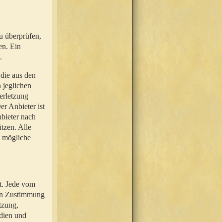
u überprüfen,
en. Ein
.
 die aus den
n jeglichen
erletzung
r Anbieter ist
nbieter nach
tzen. Alle
e mögliche
t. Jede vom
hen Zustimmung
tzung,
dien und