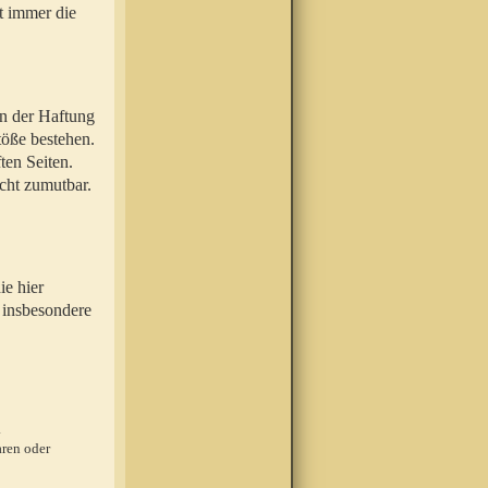
t immer die
en der Haftung
töße bestehen.
ten Seiten.
icht zumutbar.
ie hier
 insbesondere
.
ren oder