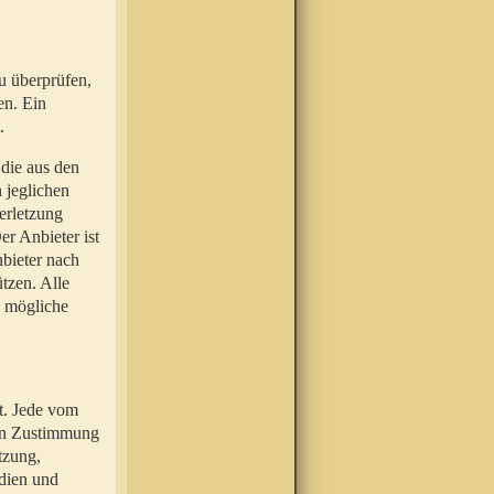
u überprüfen,
en. Ein
.
 die aus den
n jeglichen
erletzung
r Anbieter ist
nbieter nach
tzen. Alle
e mögliche
t. Jede vom
hen Zustimmung
tzung,
dien und