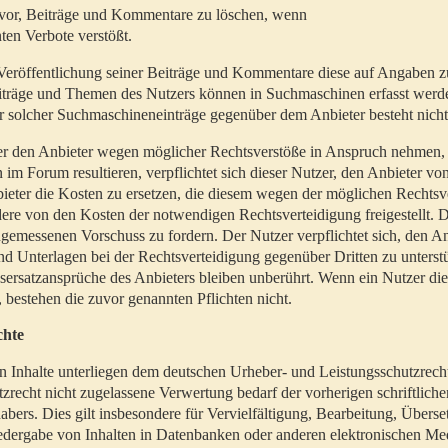
t vor, Beiträge und Kommentare zu löschen, wenn
ten Verbote verstößt.
er Veröffentlichung seiner Beiträge und Kommentare diese auf Angaben z
Beiträge und Themen des Nutzers können in Suchmaschinen erfasst werd
 solcher Suchmaschineneinträge gegenüber dem Anbieter besteht nicht
utzer den Anbieter wegen möglicher Rechtsverstöße in Anspruch nehmen,
 im Forum resultieren, verpflichtet sich dieser Nutzer, den Anbieter vo
eter die Kosten zu ersetzen, die diesem wegen der möglichen Rechtsv
ere von den Kosten der notwendigen Rechtsverteidigung freigestellt. De
ngemessenen Vorschuss zu fordern. Der Nutzer verpflichtet sich, den A
d Unterlagen bei der Rechtsverteidigung gegenüber Dritten zu unterstü
ersatzansprüche des Anbieters bleiben unberührt. Wenn ein Nutzer di
, bestehen die zuvor genannten Pflichten nicht.
chte
en Inhalte unterliegen dem deutschen Urheber- und Leistungsschutzrech
zrecht nicht zugelassene Verwertung bedarf der vorherigen schriftlic
abers. Dies gilt insbesondere für Vervielfältigung, Bearbeitung, Überse
edergabe von Inhalten in Datenbanken oder anderen elektronischen Me