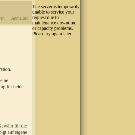
ren
Anmelden
ation.
 eine
ung für beide
Gewähr für die
olgt auf eigene