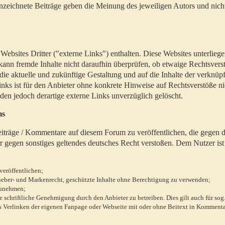
zeichnete Beiträge geben die Meinung des jeweiligen Autors und nich
bsites Dritter ("externe Links") enthalten. Diese Websites unterlieg
 kann fremde Inhalte nicht daraufhin überprüfen, ob etwaige Rechtsvers
 die aktuelle und zukünftige Gestaltung und auf die Inhalte der verknüpf
inks ist für den Anbieter ohne konkrete Hinweise auf Rechtsverstöße n
en jedoch derartige externe Links unverzüglich gelöscht.
ms
 Beiträge / Kommentare auf diesem Forum zu veröffentlichen, die gegen d
r gegen sonstiges geltendes deutsches Recht verstoßen. Dem Nutzer ist
veröffentlichen;
rheber- und Markenrecht, geschützte Inhalte ohne Berechtigung zu verwenden;
zunehmen;
chriftliche Genehmigung durch den Anbieter zu betreiben. Dies gilt auch für sog
 Verlinken der eigenen Fanpage oder Webseite mit oder ohne Beitext in Kommenta