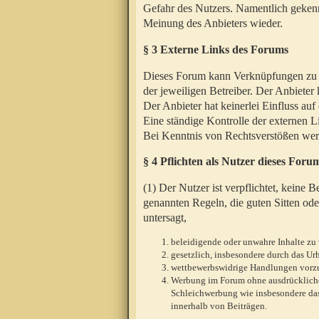
Gefahr des Nutzers. Namentlich gekenn
Meinung des Anbieters wieder.
§ 3 Externe Links des Forums
Dieses Forum kann Verknüpfungen zu We
der jeweiligen Betreiber. Der Anbieter
Der Anbieter hat keinerlei Einfluss auf
Eine ständige Kontrolle der externen L
Bei Kenntnis von Rechtsverstößen werd
§ 4 Pflichten als Nutzer dieses Foru
(1) Der Nutzer ist verpflichtet, keine
genannten Regeln, die guten Sitten ode
untersagt,
beleidigende oder unwahre Inhalte zu 
gesetzlich, insbesondere durch das U
wettbewerbswidrige Handlungen vor
Werbung im Forum ohne ausdrückliche s
Schleichwerbung wie insbesondere das
innerhalb von Beiträgen.