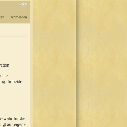
ren
Anmelden
ation.
 eine
ung für beide
Gewähr für die
olgt auf eigene