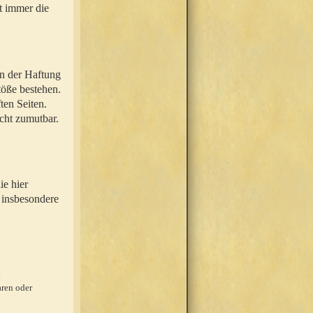
t immer die
en der Haftung
töße bestehen.
ten Seiten.
icht zumutbar.
ie hier
 insbesondere
.
ren oder