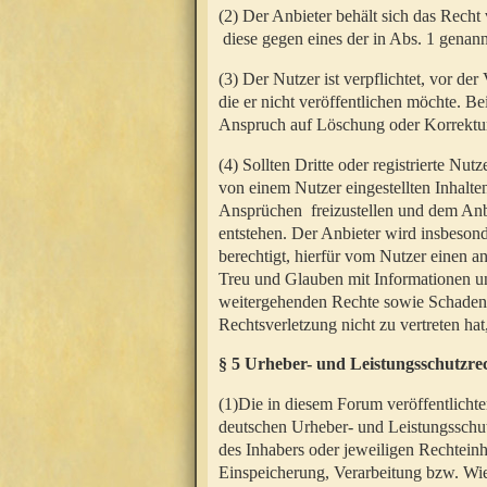
(2) Der Anbieter behält sich das Rech
diese gegen eines der in Abs. 1 genann
(3) Der Nutzer ist verpflichtet, vor d
die er nicht veröffentlichen möchte. 
Anspruch auf Löschung oder Korrektur
(4) Sollten Dritte oder registrierte N
von einem Nutzer eingestellten Inhalten
Ansprüchen freizustellen und dem Anbi
entstehen. Der Anbieter wird insbesond
berechtigt, hierfür vom Nutzer einen a
Treu und Glauben mit Informationen un
weitergehenden Rechte sowie Schadens
Rechtsverletzung nicht zu vertreten hat
§ 5 Urheber- und Leistungsschutzre
(1)Die in diesem Forum veröffentlicht
deutschen Urheber- und Leistungsschut
des Inhabers oder jeweiligen Rechteinh
Einspeicherung, Verarbeitung bzw. Wi