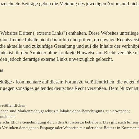
zeichnete Beiträge geben die Meinung des jeweiligen Autors und nich
bsites Dritter ("externe Links") enthalten. Diese Websites unterlieg
 kann fremde Inhalte nicht daraufhin überprüfen, ob etwaige Rechtsvers
 die aktuelle und zukünftige Gestaltung und auf die Inhalte der verknüpf
inks ist für den Anbieter ohne konkrete Hinweise auf Rechtsverstöße n
en jedoch derartige externe Links unverzüglich gelöscht.
ms
 Beiträge / Kommentare auf diesem Forum zu veröffentlichen, die gegen d
r gegen sonstiges geltendes deutsches Recht verstoßen. Dem Nutzer ist
veröffentlichen;
rheber- und Markenrecht, geschützte Inhalte ohne Berechtigung zu verwenden;
zunehmen;
chriftliche Genehmigung durch den Anbieter zu betreiben. Dies gilt auch für sog
 Verlinken der eigenen Fanpage oder Webseite mit oder ohne Beitext in Kommenta