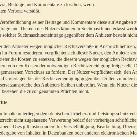
t vor, Beiträge und Kommentare zu löschen, wenn
ten Verbote verstößt.
er Veröffentlichung seiner Beiträge und Kommentare diese auf Angaben z
Beiträge und Themen des Nutzers können in Suchmaschinen erfasst werd
 solcher Suchmaschineneinträge gegenüber dem Anbieter besteht nicht
utzer den Anbieter wegen möglicher Rechtsverstöße in Anspruch nehmen,
 im Forum resultieren, verpflichtet sich dieser Nutzer, den Anbieter vo
eter die Kosten zu ersetzen, die diesem wegen der möglichen Rechtsv
ere von den Kosten der notwendigen Rechtsverteidigung freigestellt. De
ngemessenen Vorschuss zu fordern. Der Nutzer verpflichtet sich, den A
d Unterlagen bei der Rechtsverteidigung gegenüber Dritten zu unterstü
ersatzansprüche des Anbieters bleiben unberührt. Wenn ein Nutzer di
, bestehen die zuvor genannten Pflichten nicht.
chte
en Inhalte unterliegen dem deutschen Urheber- und Leistungsschutzrech
zrecht nicht zugelassene Verwertung bedarf der vorherigen schriftlic
abers. Dies gilt insbesondere für Vervielfältigung, Bearbeitung, Überse
edergabe von Inhalten in Datenbanken oder anderen elektronischen Me