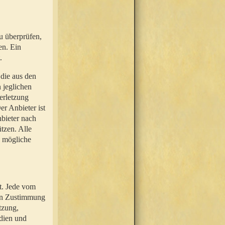
u überprüfen,
en. Ein
.
 die aus den
n jeglichen
erletzung
r Anbieter ist
nbieter nach
tzen. Alle
e mögliche
t. Jede vom
hen Zustimmung
tzung,
dien und