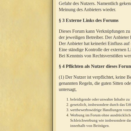
Gefahr des Nutzers. Namentlich gekenn
Meinung des Anbieters wieder.
§ 3 Externe Links des Forums
Dieses Forum kann Verknüpfungen zu We
der jeweiligen Betreiber. Der Anbieter
Der Anbieter hat keinerlei Einfluss auf
Eine ständige Kontrolle der externen L
Bei Kenntnis von Rechtsverstößen werd
§ 4 Pflichten als Nutzer dieses Foru
(1) Der Nutzer ist verpflichtet, keine
genannten Regeln, die guten Sitten ode
untersagt,
beleidigende oder unwahre Inhalte zu 
gesetzlich, insbesondere durch das U
wettbewerbswidrige Handlungen vor
Werbung im Forum ohne ausdrückliche s
Schleichwerbung wie insbesondere das
innerhalb von Beiträgen.