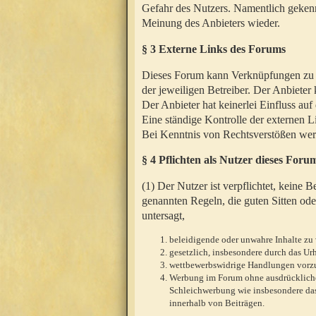
Gefahr des Nutzers. Namentlich gekenn
Meinung des Anbieters wieder.
§ 3 Externe Links des Forums
Dieses Forum kann Verknüpfungen zu We
der jeweiligen Betreiber. Der Anbieter
Der Anbieter hat keinerlei Einfluss auf
Eine ständige Kontrolle der externen L
Bei Kenntnis von Rechtsverstößen werd
§ 4 Pflichten als Nutzer dieses Foru
(1) Der Nutzer ist verpflichtet, keine
genannten Regeln, die guten Sitten ode
untersagt,
beleidigende oder unwahre Inhalte zu 
gesetzlich, insbesondere durch das U
wettbewerbswidrige Handlungen vor
Werbung im Forum ohne ausdrückliche s
Schleichwerbung wie insbesondere das
innerhalb von Beiträgen.