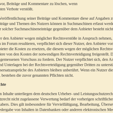
t vor, Beiträge und Kommentare zu löschen, wenn
ten Verbote verstößt.
er Veröffentlichung seiner Beiträge und Kommentare diese auf Angaben z
Beiträge und Themen des Nutzers können in Suchmaschinen erfasst werd
 solcher Suchmaschineneinträge gegenüber dem Anbieter besteht nicht
utzer den Anbieter wegen möglicher Rechtsverstöße in Anspruch nehmen,
 im Forum resultieren, verpflichtet sich dieser Nutzer, den Anbieter vo
eter die Kosten zu ersetzen, die diesem wegen der möglichen Rechtsv
ere von den Kosten der notwendigen Rechtsverteidigung freigestellt. De
ngemessenen Vorschuss zu fordern. Der Nutzer verpflichtet sich, den A
d Unterlagen bei der Rechtsverteidigung gegenüber Dritten zu unterstü
ersatzansprüche des Anbieters bleiben unberührt. Wenn ein Nutzer di
, bestehen die zuvor genannten Pflichten nicht.
chte
en Inhalte unterliegen dem deutschen Urheber- und Leistungsschutzrech
zrecht nicht zugelassene Verwertung bedarf der vorherigen schriftlic
abers. Dies gilt insbesondere für Vervielfältigung, Bearbeitung, Überse
edergabe von Inhalten in Datenbanken oder anderen elektronischen Me