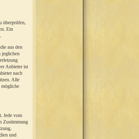
u überprüfen,
en. Ein
.
 die aus den
n jeglichen
erletzung
r Anbieter ist
nbieter nach
tzen. Alle
e mögliche
t. Jede vom
hen Zustimmung
tzung,
dien und