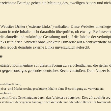
zeichnete Beiträge geben die Meinung des jeweiligen Autors und nich
bsites Dritter ("externe Links") enthalten. Diese Websites unterlieg
 kann fremde Inhalte nicht daraufhin überprüfen, ob etwaige Rechtsvers
 die aktuelle und zukünftige Gestaltung und auf die Inhalte der verknüpf
inks ist für den Anbieter ohne konkrete Hinweise auf Rechtsverstöße n
en jedoch derartige externe Links unverzüglich gelöscht.
ms
 Beiträge / Kommentare auf diesem Forum zu veröffentlichen, die gegen d
r gegen sonstiges geltendes deutsches Recht verstoßen. Dem Nutzer ist
veröffentlichen;
rheber- und Markenrecht, geschützte Inhalte ohne Berechtigung zu verwenden;
zunehmen;
chriftliche Genehmigung durch den Anbieter zu betreiben. Dies gilt auch für sog
 Verlinken der eigenen Fanpage oder Webseite mit oder ohne Beitext in Kommenta