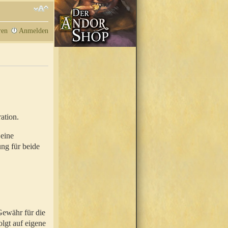
ren
Anmelden
ation.
 eine
ung für beide
Gewähr für die
olgt auf eigene