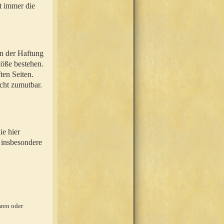
t immer die
en der Haftung
töße bestehen.
ten Seiten.
icht zumutbar.
ie hier
 insbesondere
.
ren oder