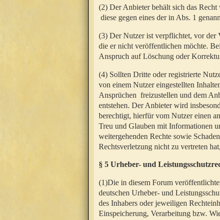
(2) Der Anbieter behält sich das Rech
diese gegen eines der in Abs. 1 genann
(3) Der Nutzer ist verpflichtet, vor d
die er nicht veröffentlichen möchte. 
Anspruch auf Löschung oder Korrektur
(4) Sollten Dritte oder registrierte N
von einem Nutzer eingestellten Inhalten
Ansprüchen freizustellen und dem Anbi
entstehen. Der Anbieter wird insbesond
berechtigt, hierfür vom Nutzer einen a
Treu und Glauben mit Informationen un
weitergehenden Rechte sowie Schadens
Rechtsverletzung nicht zu vertreten hat
§ 5 Urheber- und Leistungsschutzre
(1)Die in diesem Forum veröffentlicht
deutschen Urheber- und Leistungsschut
des Inhabers oder jeweiligen Rechteinh
Einspeicherung, Verarbeitung bzw. Wi