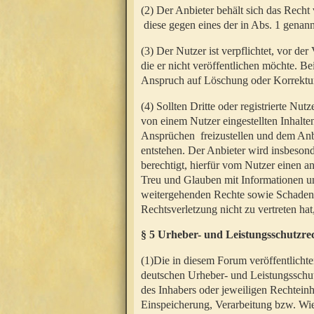
(2) Der Anbieter behält sich das Rech
diese gegen eines der in Abs. 1 genann
(3) Der Nutzer ist verpflichtet, vor d
die er nicht veröffentlichen möchte. 
Anspruch auf Löschung oder Korrektur
(4) Sollten Dritte oder registrierte N
von einem Nutzer eingestellten Inhalten
Ansprüchen freizustellen und dem Anbi
entstehen. Der Anbieter wird insbesond
berechtigt, hierfür vom Nutzer einen a
Treu und Glauben mit Informationen un
weitergehenden Rechte sowie Schadens
Rechtsverletzung nicht zu vertreten hat
§ 5 Urheber- und Leistungsschutzre
(1)Die in diesem Forum veröffentlicht
deutschen Urheber- und Leistungsschut
des Inhabers oder jeweiligen Rechteinh
Einspeicherung, Verarbeitung bzw. Wi