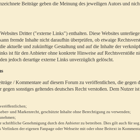
zeichnete Beiträge geben die Meinung des jeweiligen Autors und nich
bsites Dritter ("externe Links") enthalten. Diese Websites unterlieg
 kann fremde Inhalte nicht daraufhin überprüfen, ob etwaige Rechtsvers
 die aktuelle und zukünftige Gestaltung und auf die Inhalte der verknüpf
inks ist für den Anbieter ohne konkrete Hinweise auf Rechtsverstöße n
en jedoch derartige externe Links unverzüglich gelöscht.
ms
 Beiträge / Kommentare auf diesem Forum zu veröffentlichen, die gegen d
r gegen sonstiges geltendes deutsches Recht verstoßen. Dem Nutzer ist
veröffentlichen;
rheber- und Markenrecht, geschützte Inhalte ohne Berechtigung zu verwenden;
zunehmen;
chriftliche Genehmigung durch den Anbieter zu betreiben. Dies gilt auch für sog
 Verlinken der eigenen Fanpage oder Webseite mit oder ohne Beitext in Kommenta