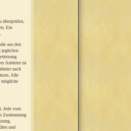
u überprüfen,
en. Ein
.
 die aus den
n jeglichen
erletzung
r Anbieter ist
nbieter nach
tzen. Alle
e mögliche
t. Jede vom
hen Zustimmung
tzung,
dien und