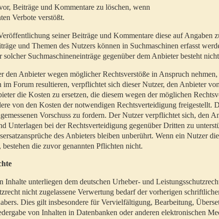
t vor, Beiträge und Kommentare zu löschen, wenn
ten Verbote verstößt.
er Veröffentlichung seiner Beiträge und Kommentare diese auf Angaben z
Beiträge und Themen des Nutzers können in Suchmaschinen erfasst werd
 solcher Suchmaschineneinträge gegenüber dem Anbieter besteht nicht
utzer den Anbieter wegen möglicher Rechtsverstöße in Anspruch nehmen,
 im Forum resultieren, verpflichtet sich dieser Nutzer, den Anbieter vo
eter die Kosten zu ersetzen, die diesem wegen der möglichen Rechtsv
ere von den Kosten der notwendigen Rechtsverteidigung freigestellt. De
ngemessenen Vorschuss zu fordern. Der Nutzer verpflichtet sich, den A
d Unterlagen bei der Rechtsverteidigung gegenüber Dritten zu unterstü
ersatzansprüche des Anbieters bleiben unberührt. Wenn ein Nutzer di
, bestehen die zuvor genannten Pflichten nicht.
chte
en Inhalte unterliegen dem deutschen Urheber- und Leistungsschutzrech
zrecht nicht zugelassene Verwertung bedarf der vorherigen schriftlic
abers. Dies gilt insbesondere für Vervielfältigung, Bearbeitung, Überse
edergabe von Inhalten in Datenbanken oder anderen elektronischen Me