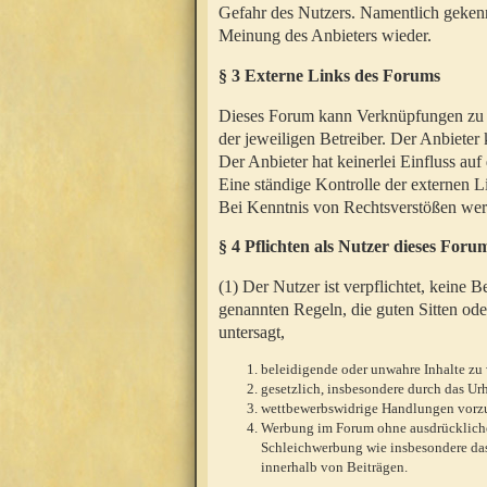
Gefahr des Nutzers. Namentlich gekenn
Meinung des Anbieters wieder.
§ 3 Externe Links des Forums
Dieses Forum kann Verknüpfungen zu We
der jeweiligen Betreiber. Der Anbieter
Der Anbieter hat keinerlei Einfluss auf
Eine ständige Kontrolle der externen L
Bei Kenntnis von Rechtsverstößen werd
§ 4 Pflichten als Nutzer dieses Foru
(1) Der Nutzer ist verpflichtet, keine
genannten Regeln, die guten Sitten ode
untersagt,
beleidigende oder unwahre Inhalte zu 
gesetzlich, insbesondere durch das U
wettbewerbswidrige Handlungen vor
Werbung im Forum ohne ausdrückliche s
Schleichwerbung wie insbesondere das
innerhalb von Beiträgen.