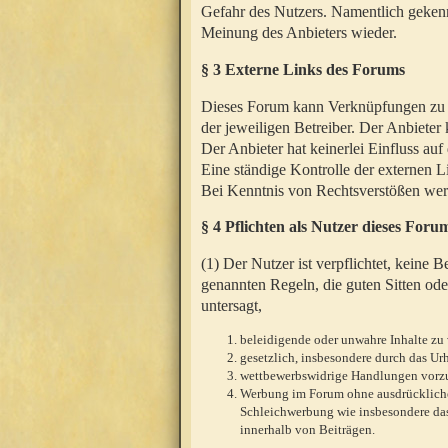
Gefahr des Nutzers. Namentlich gekenn
Meinung des Anbieters wieder.
§ 3 Externe Links des Forums
Dieses Forum kann Verknüpfungen zu We
der jeweiligen Betreiber. Der Anbieter
Der Anbieter hat keinerlei Einfluss auf
Eine ständige Kontrolle der externen L
Bei Kenntnis von Rechtsverstößen werd
§ 4 Pflichten als Nutzer dieses Foru
(1) Der Nutzer ist verpflichtet, keine
genannten Regeln, die guten Sitten ode
untersagt,
beleidigende oder unwahre Inhalte zu 
gesetzlich, insbesondere durch das U
wettbewerbswidrige Handlungen vor
Werbung im Forum ohne ausdrückliche s
Schleichwerbung wie insbesondere das
innerhalb von Beiträgen.