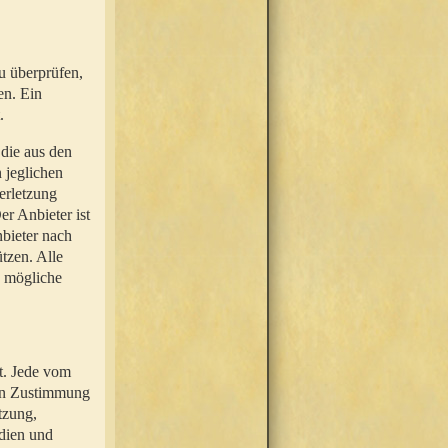
u überprüfen,
en. Ein
.
 die aus den
n jeglichen
erletzung
r Anbieter ist
nbieter nach
tzen. Alle
e mögliche
t. Jede vom
hen Zustimmung
tzung,
dien und