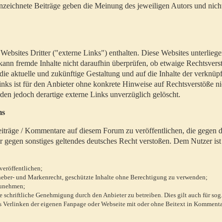
zeichnete Beiträge geben die Meinung des jeweiligen Autors und nich
bsites Dritter ("externe Links") enthalten. Diese Websites unterlieg
 kann fremde Inhalte nicht daraufhin überprüfen, ob etwaige Rechtsvers
 die aktuelle und zukünftige Gestaltung und auf die Inhalte der verknüpf
inks ist für den Anbieter ohne konkrete Hinweise auf Rechtsverstöße n
en jedoch derartige externe Links unverzüglich gelöscht.
ms
 Beiträge / Kommentare auf diesem Forum zu veröffentlichen, die gegen d
r gegen sonstiges geltendes deutsches Recht verstoßen. Dem Nutzer ist
veröffentlichen;
rheber- und Markenrecht, geschützte Inhalte ohne Berechtigung zu verwenden;
zunehmen;
chriftliche Genehmigung durch den Anbieter zu betreiben. Dies gilt auch für sog
 Verlinken der eigenen Fanpage oder Webseite mit oder ohne Beitext in Kommenta