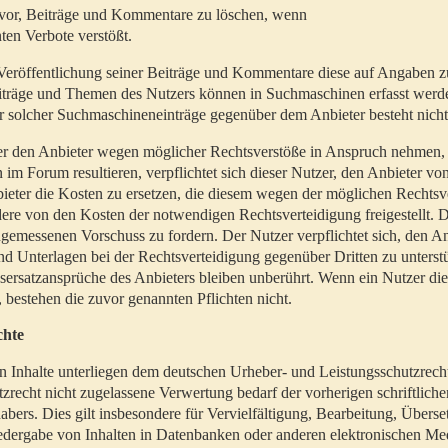
t vor, Beiträge und Kommentare zu löschen, wenn
ten Verbote verstößt.
er Veröffentlichung seiner Beiträge und Kommentare diese auf Angaben z
Beiträge und Themen des Nutzers können in Suchmaschinen erfasst werd
 solcher Suchmaschineneinträge gegenüber dem Anbieter besteht nicht
utzer den Anbieter wegen möglicher Rechtsverstöße in Anspruch nehmen,
 im Forum resultieren, verpflichtet sich dieser Nutzer, den Anbieter vo
eter die Kosten zu ersetzen, die diesem wegen der möglichen Rechtsv
ere von den Kosten der notwendigen Rechtsverteidigung freigestellt. De
ngemessenen Vorschuss zu fordern. Der Nutzer verpflichtet sich, den A
d Unterlagen bei der Rechtsverteidigung gegenüber Dritten zu unterstü
ersatzansprüche des Anbieters bleiben unberührt. Wenn ein Nutzer di
, bestehen die zuvor genannten Pflichten nicht.
chte
en Inhalte unterliegen dem deutschen Urheber- und Leistungsschutzrech
zrecht nicht zugelassene Verwertung bedarf der vorherigen schriftlic
abers. Dies gilt insbesondere für Vervielfältigung, Bearbeitung, Überse
edergabe von Inhalten in Datenbanken oder anderen elektronischen Me