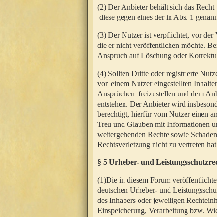
(2) Der Anbieter behält sich das Rech
diese gegen eines der in Abs. 1 genann
(3) Der Nutzer ist verpflichtet, vor d
die er nicht veröffentlichen möchte. 
Anspruch auf Löschung oder Korrektur
(4) Sollten Dritte oder registrierte N
von einem Nutzer eingestellten Inhalten
Ansprüchen freizustellen und dem Anbi
entstehen. Der Anbieter wird insbesond
berechtigt, hierfür vom Nutzer einen a
Treu und Glauben mit Informationen un
weitergehenden Rechte sowie Schadens
Rechtsverletzung nicht zu vertreten hat
§ 5 Urheber- und Leistungsschutzre
(1)Die in diesem Forum veröffentlicht
deutschen Urheber- und Leistungsschut
des Inhabers oder jeweiligen Rechteinh
Einspeicherung, Verarbeitung bzw. Wi