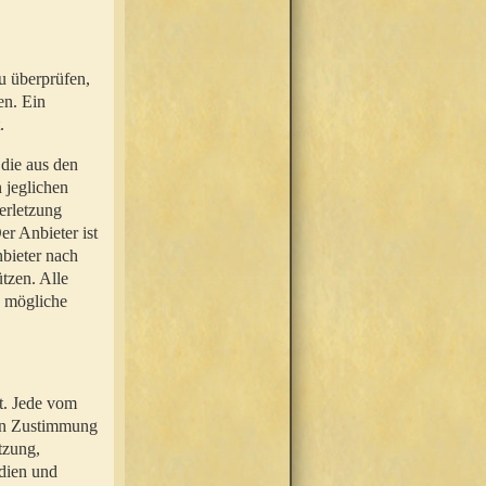
u überprüfen,
en. Ein
.
 die aus den
n jeglichen
erletzung
r Anbieter ist
nbieter nach
tzen. Alle
e mögliche
t. Jede vom
hen Zustimmung
tzung,
dien und