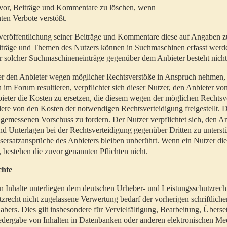
t vor, Beiträge und Kommentare zu löschen, wenn
ten Verbote verstößt.
er Veröffentlichung seiner Beiträge und Kommentare diese auf Angaben z
Beiträge und Themen des Nutzers können in Suchmaschinen erfasst werd
 solcher Suchmaschineneinträge gegenüber dem Anbieter besteht nicht
utzer den Anbieter wegen möglicher Rechtsverstöße in Anspruch nehmen,
 im Forum resultieren, verpflichtet sich dieser Nutzer, den Anbieter vo
eter die Kosten zu ersetzen, die diesem wegen der möglichen Rechtsv
ere von den Kosten der notwendigen Rechtsverteidigung freigestellt. De
ngemessenen Vorschuss zu fordern. Der Nutzer verpflichtet sich, den A
d Unterlagen bei der Rechtsverteidigung gegenüber Dritten zu unterstü
ersatzansprüche des Anbieters bleiben unberührt. Wenn ein Nutzer di
, bestehen die zuvor genannten Pflichten nicht.
chte
en Inhalte unterliegen dem deutschen Urheber- und Leistungsschutzrech
zrecht nicht zugelassene Verwertung bedarf der vorherigen schriftlic
abers. Dies gilt insbesondere für Vervielfältigung, Bearbeitung, Überse
edergabe von Inhalten in Datenbanken oder anderen elektronischen Me