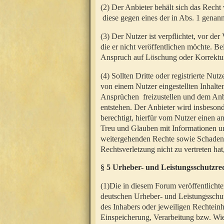
(2) Der Anbieter behält sich das Rech
diese gegen eines der in Abs. 1 genann
(3) Der Nutzer ist verpflichtet, vor d
die er nicht veröffentlichen möchte. 
Anspruch auf Löschung oder Korrektur
(4) Sollten Dritte oder registrierte N
von einem Nutzer eingestellten Inhalten
Ansprüchen freizustellen und dem Anbi
entstehen. Der Anbieter wird insbesond
berechtigt, hierfür vom Nutzer einen a
Treu und Glauben mit Informationen un
weitergehenden Rechte sowie Schadens
Rechtsverletzung nicht zu vertreten hat
§ 5 Urheber- und Leistungsschutzre
(1)Die in diesem Forum veröffentlicht
deutschen Urheber- und Leistungsschut
des Inhabers oder jeweiligen Rechteinh
Einspeicherung, Verarbeitung bzw. Wi