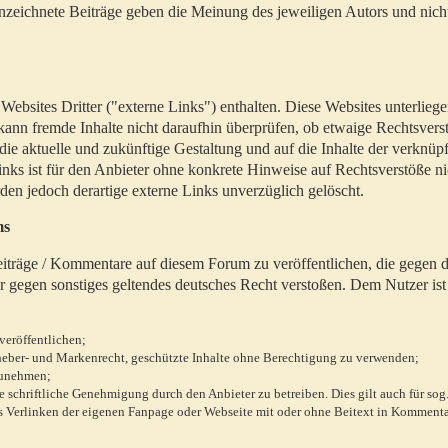
zeichnete Beiträge geben die Meinung des jeweiligen Autors und nich
bsites Dritter ("externe Links") enthalten. Diese Websites unterlieg
 kann fremde Inhalte nicht daraufhin überprüfen, ob etwaige Rechtsvers
 die aktuelle und zukünftige Gestaltung und auf die Inhalte der verknüpf
inks ist für den Anbieter ohne konkrete Hinweise auf Rechtsverstöße n
en jedoch derartige externe Links unverzüglich gelöscht.
ms
 Beiträge / Kommentare auf diesem Forum zu veröffentlichen, die gegen d
r gegen sonstiges geltendes deutsches Recht verstoßen. Dem Nutzer ist
veröffentlichen;
rheber- und Markenrecht, geschützte Inhalte ohne Berechtigung zu verwenden;
zunehmen;
chriftliche Genehmigung durch den Anbieter zu betreiben. Dies gilt auch für sog
 Verlinken der eigenen Fanpage oder Webseite mit oder ohne Beitext in Kommenta