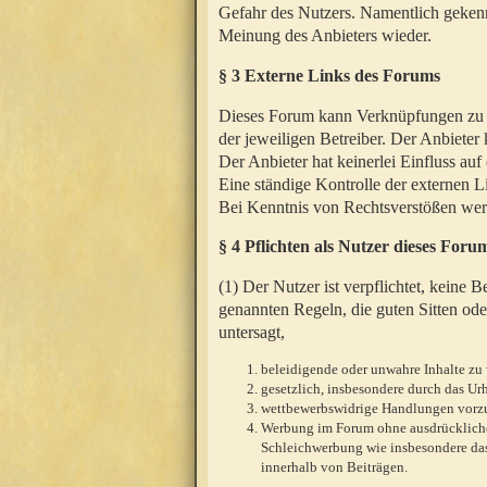
Gefahr des Nutzers. Namentlich gekenn
Meinung des Anbieters wieder.
§ 3 Externe Links des Forums
Dieses Forum kann Verknüpfungen zu We
der jeweiligen Betreiber. Der Anbieter
Der Anbieter hat keinerlei Einfluss auf
Eine ständige Kontrolle der externen L
Bei Kenntnis von Rechtsverstößen werd
§ 4 Pflichten als Nutzer dieses Foru
(1) Der Nutzer ist verpflichtet, keine
genannten Regeln, die guten Sitten ode
untersagt,
beleidigende oder unwahre Inhalte zu 
gesetzlich, insbesondere durch das U
wettbewerbswidrige Handlungen vor
Werbung im Forum ohne ausdrückliche s
Schleichwerbung wie insbesondere das
innerhalb von Beiträgen.