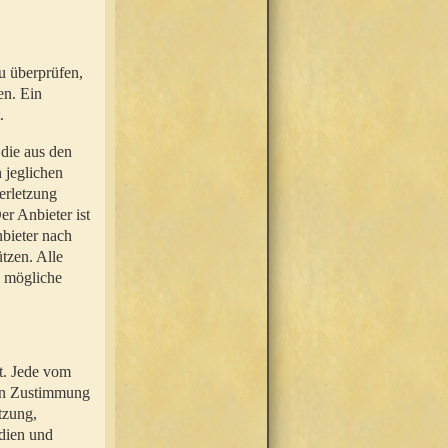
u überprüfen,
en. Ein
.
 die aus den
n jeglichen
erletzung
r Anbieter ist
nbieter nach
tzen. Alle
e mögliche
t. Jede vom
hen Zustimmung
tzung,
dien und