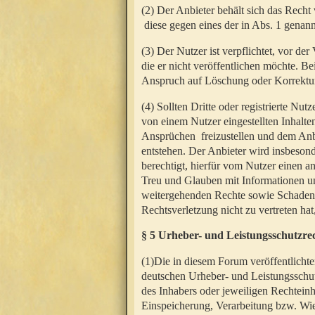
(2) Der Anbieter behält sich das Rech
diese gegen eines der in Abs. 1 genann
(3) Der Nutzer ist verpflichtet, vor d
die er nicht veröffentlichen möchte. 
Anspruch auf Löschung oder Korrektur
(4) Sollten Dritte oder registrierte N
von einem Nutzer eingestellten Inhalten
Ansprüchen freizustellen und dem Anbi
entstehen. Der Anbieter wird insbesond
berechtigt, hierfür vom Nutzer einen a
Treu und Glauben mit Informationen un
weitergehenden Rechte sowie Schadens
Rechtsverletzung nicht zu vertreten hat
§ 5 Urheber- und Leistungsschutzre
(1)Die in diesem Forum veröffentlicht
deutschen Urheber- und Leistungsschut
des Inhabers oder jeweiligen Rechteinh
Einspeicherung, Verarbeitung bzw. Wi