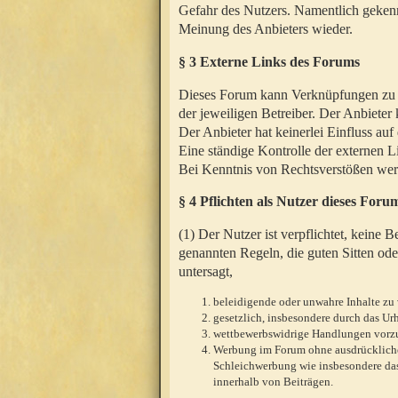
Gefahr des Nutzers. Namentlich gekenn
Meinung des Anbieters wieder.
§ 3 Externe Links des Forums
Dieses Forum kann Verknüpfungen zu We
der jeweiligen Betreiber. Der Anbieter
Der Anbieter hat keinerlei Einfluss auf
Eine ständige Kontrolle der externen L
Bei Kenntnis von Rechtsverstößen werd
§ 4 Pflichten als Nutzer dieses Foru
(1) Der Nutzer ist verpflichtet, keine
genannten Regeln, die guten Sitten ode
untersagt,
beleidigende oder unwahre Inhalte zu 
gesetzlich, insbesondere durch das U
wettbewerbswidrige Handlungen vor
Werbung im Forum ohne ausdrückliche s
Schleichwerbung wie insbesondere das
innerhalb von Beiträgen.