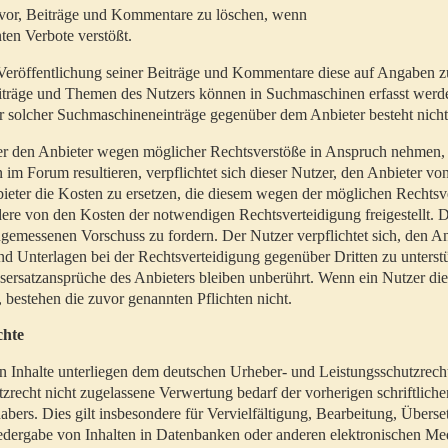
t vor, Beiträge und Kommentare zu löschen, wenn
ten Verbote verstößt.
er Veröffentlichung seiner Beiträge und Kommentare diese auf Angaben z
Beiträge und Themen des Nutzers können in Suchmaschinen erfasst werd
 solcher Suchmaschineneinträge gegenüber dem Anbieter besteht nicht
utzer den Anbieter wegen möglicher Rechtsverstöße in Anspruch nehmen,
 im Forum resultieren, verpflichtet sich dieser Nutzer, den Anbieter vo
eter die Kosten zu ersetzen, die diesem wegen der möglichen Rechtsv
ere von den Kosten der notwendigen Rechtsverteidigung freigestellt. De
ngemessenen Vorschuss zu fordern. Der Nutzer verpflichtet sich, den A
d Unterlagen bei der Rechtsverteidigung gegenüber Dritten zu unterstü
ersatzansprüche des Anbieters bleiben unberührt. Wenn ein Nutzer di
, bestehen die zuvor genannten Pflichten nicht.
chte
en Inhalte unterliegen dem deutschen Urheber- und Leistungsschutzrech
zrecht nicht zugelassene Verwertung bedarf der vorherigen schriftlic
abers. Dies gilt insbesondere für Vervielfältigung, Bearbeitung, Überse
edergabe von Inhalten in Datenbanken oder anderen elektronischen Me