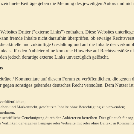
zeichnete Beiträge geben die Meinung des jeweiligen Autors und nich
bsites Dritter ("externe Links") enthalten. Diese Websites unterlieg
 kann fremde Inhalte nicht daraufhin überprüfen, ob etwaige Rechtsvers
 die aktuelle und zukünftige Gestaltung und auf die Inhalte der verknüpf
inks ist für den Anbieter ohne konkrete Hinweise auf Rechtsverstöße n
en jedoch derartige externe Links unverzüglich gelöscht.
ms
 Beiträge / Kommentare auf diesem Forum zu veröffentlichen, die gegen d
r gegen sonstiges geltendes deutsches Recht verstoßen. Dem Nutzer ist
veröffentlichen;
rheber- und Markenrecht, geschützte Inhalte ohne Berechtigung zu verwenden;
zunehmen;
chriftliche Genehmigung durch den Anbieter zu betreiben. Dies gilt auch für sog
 Verlinken der eigenen Fanpage oder Webseite mit oder ohne Beitext in Kommenta