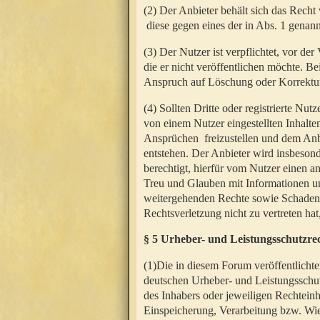
(2) Der Anbieter behält sich das Rech
diese gegen eines der in Abs. 1 genann
(3) Der Nutzer ist verpflichtet, vor d
die er nicht veröffentlichen möchte. 
Anspruch auf Löschung oder Korrektur
(4) Sollten Dritte oder registrierte N
von einem Nutzer eingestellten Inhalten
Ansprüchen freizustellen und dem Anbi
entstehen. Der Anbieter wird insbesond
berechtigt, hierfür vom Nutzer einen a
Treu und Glauben mit Informationen un
weitergehenden Rechte sowie Schadens
Rechtsverletzung nicht zu vertreten hat
§ 5 Urheber- und Leistungsschutzre
(1)Die in diesem Forum veröffentlicht
deutschen Urheber- und Leistungsschut
des Inhabers oder jeweiligen Rechteinh
Einspeicherung, Verarbeitung bzw. Wi