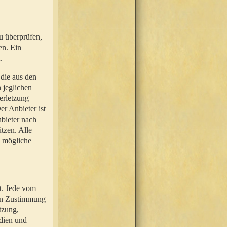
u überprüfen,
en. Ein
.
 die aus den
n jeglichen
erletzung
r Anbieter ist
nbieter nach
tzen. Alle
e mögliche
t. Jede vom
hen Zustimmung
tzung,
dien und