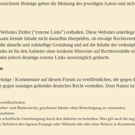
zeichnete Beiträge geben die Meinung des jeweiligen Autors und nich
bsites Dritter ("externe Links") enthalten. Diese Websites unterlieg
 kann fremde Inhalte nicht daraufhin überprüfen, ob etwaige Rechtsvers
 die aktuelle und zukünftige Gestaltung und auf die Inhalte der verknüpf
inks ist für den Anbieter ohne konkrete Hinweise auf Rechtsverstöße n
en jedoch derartige externe Links unverzüglich gelöscht.
ms
 Beiträge / Kommentare auf diesem Forum zu veröffentlichen, die gegen d
r gegen sonstiges geltendes deutsches Recht verstoßen. Dem Nutzer ist
veröffentlichen;
rheber- und Markenrecht, geschützte Inhalte ohne Berechtigung zu verwenden;
zunehmen;
chriftliche Genehmigung durch den Anbieter zu betreiben. Dies gilt auch für sog
 Verlinken der eigenen Fanpage oder Webseite mit oder ohne Beitext in Kommenta