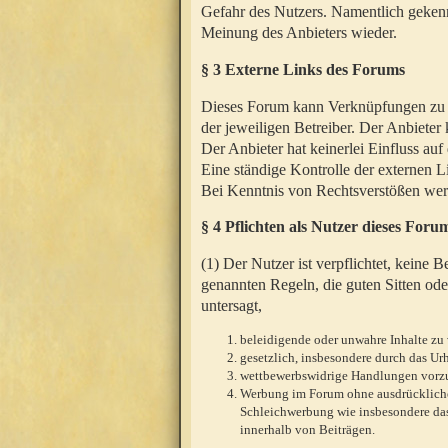
Gefahr des Nutzers. Namentlich gekenn
Meinung des Anbieters wieder.
§ 3 Externe Links des Forums
Dieses Forum kann Verknüpfungen zu We
der jeweiligen Betreiber. Der Anbieter
Der Anbieter hat keinerlei Einfluss auf
Eine ständige Kontrolle der externen L
Bei Kenntnis von Rechtsverstößen werd
§ 4 Pflichten als Nutzer dieses Foru
(1) Der Nutzer ist verpflichtet, keine
genannten Regeln, die guten Sitten ode
untersagt,
beleidigende oder unwahre Inhalte zu 
gesetzlich, insbesondere durch das U
wettbewerbswidrige Handlungen vor
Werbung im Forum ohne ausdrückliche s
Schleichwerbung wie insbesondere das
innerhalb von Beiträgen.