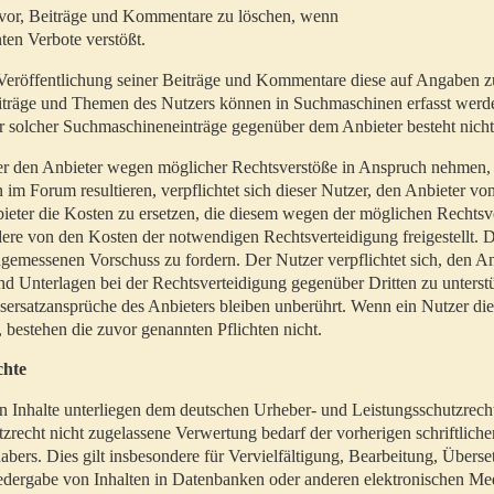
t vor, Beiträge und Kommentare zu löschen, wenn
ten Verbote verstößt.
er Veröffentlichung seiner Beiträge und Kommentare diese auf Angaben z
Beiträge und Themen des Nutzers können in Suchmaschinen erfasst werd
 solcher Suchmaschineneinträge gegenüber dem Anbieter besteht nicht
utzer den Anbieter wegen möglicher Rechtsverstöße in Anspruch nehmen,
 im Forum resultieren, verpflichtet sich dieser Nutzer, den Anbieter vo
eter die Kosten zu ersetzen, die diesem wegen der möglichen Rechtsv
ere von den Kosten der notwendigen Rechtsverteidigung freigestellt. De
ngemessenen Vorschuss zu fordern. Der Nutzer verpflichtet sich, den A
d Unterlagen bei der Rechtsverteidigung gegenüber Dritten zu unterstü
ersatzansprüche des Anbieters bleiben unberührt. Wenn ein Nutzer di
, bestehen die zuvor genannten Pflichten nicht.
chte
en Inhalte unterliegen dem deutschen Urheber- und Leistungsschutzrech
zrecht nicht zugelassene Verwertung bedarf der vorherigen schriftlic
abers. Dies gilt insbesondere für Vervielfältigung, Bearbeitung, Überse
edergabe von Inhalten in Datenbanken oder anderen elektronischen Me