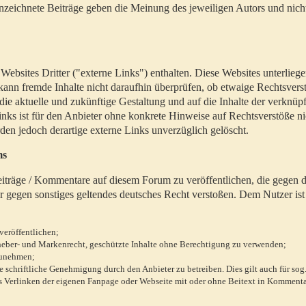
zeichnete Beiträge geben die Meinung des jeweiligen Autors und nich
bsites Dritter ("externe Links") enthalten. Diese Websites unterlieg
 kann fremde Inhalte nicht daraufhin überprüfen, ob etwaige Rechtsvers
 die aktuelle und zukünftige Gestaltung und auf die Inhalte der verknüpf
inks ist für den Anbieter ohne konkrete Hinweise auf Rechtsverstöße n
en jedoch derartige externe Links unverzüglich gelöscht.
ms
 Beiträge / Kommentare auf diesem Forum zu veröffentlichen, die gegen d
r gegen sonstiges geltendes deutsches Recht verstoßen. Dem Nutzer ist
veröffentlichen;
rheber- und Markenrecht, geschützte Inhalte ohne Berechtigung zu verwenden;
zunehmen;
chriftliche Genehmigung durch den Anbieter zu betreiben. Dies gilt auch für sog
 Verlinken der eigenen Fanpage oder Webseite mit oder ohne Beitext in Kommenta