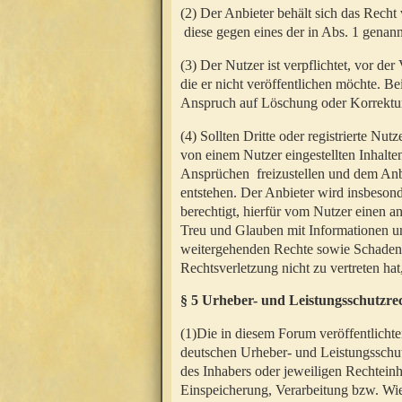
(2) Der Anbieter behält sich das Rech
diese gegen eines der in Abs. 1 genann
(3) Der Nutzer ist verpflichtet, vor d
die er nicht veröffentlichen möchte. 
Anspruch auf Löschung oder Korrektur
(4) Sollten Dritte oder registrierte N
von einem Nutzer eingestellten Inhalten
Ansprüchen freizustellen und dem Anbi
entstehen. Der Anbieter wird insbesond
berechtigt, hierfür vom Nutzer einen a
Treu und Glauben mit Informationen un
weitergehenden Rechte sowie Schadens
Rechtsverletzung nicht zu vertreten hat
§ 5 Urheber- und Leistungsschutzre
(1)Die in diesem Forum veröffentlicht
deutschen Urheber- und Leistungsschut
des Inhabers oder jeweiligen Rechteinh
Einspeicherung, Verarbeitung bzw. Wi