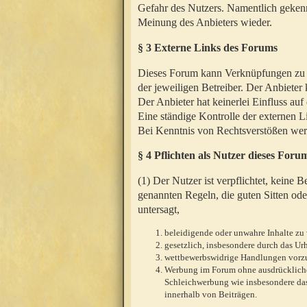
Gefahr des Nutzers. Namentlich gekenn
Meinung des Anbieters wieder.
§ 3 Externe Links des Forums
Dieses Forum kann Verknüpfungen zu We
der jeweiligen Betreiber. Der Anbieter
Der Anbieter hat keinerlei Einfluss auf
Eine ständige Kontrolle der externen L
Bei Kenntnis von Rechtsverstößen werd
§ 4 Pflichten als Nutzer dieses Foru
(1) Der Nutzer ist verpflichtet, keine
genannten Regeln, die guten Sitten ode
untersagt,
beleidigende oder unwahre Inhalte zu 
gesetzlich, insbesondere durch das U
wettbewerbswidrige Handlungen vor
Werbung im Forum ohne ausdrückliche s
Schleichwerbung wie insbesondere das
innerhalb von Beiträgen.