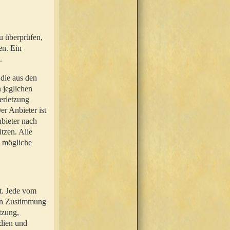
u überprüfen,
en. Ein
.
 die aus den
n jeglichen
erletzung
r Anbieter ist
nbieter nach
tzen. Alle
e mögliche
t. Jede vom
hen Zustimmung
tzung,
dien und