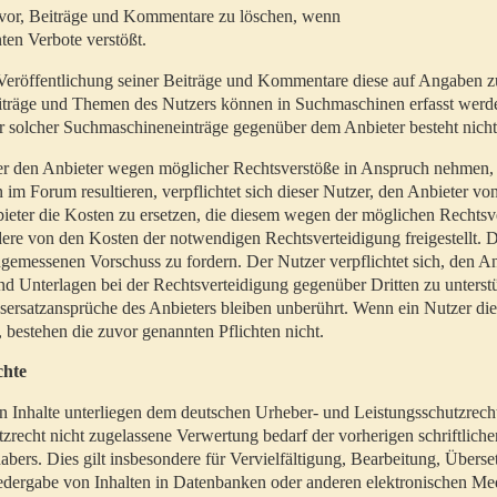
t vor, Beiträge und Kommentare zu löschen, wenn
ten Verbote verstößt.
er Veröffentlichung seiner Beiträge und Kommentare diese auf Angaben z
Beiträge und Themen des Nutzers können in Suchmaschinen erfasst werd
 solcher Suchmaschineneinträge gegenüber dem Anbieter besteht nicht
utzer den Anbieter wegen möglicher Rechtsverstöße in Anspruch nehmen,
 im Forum resultieren, verpflichtet sich dieser Nutzer, den Anbieter vo
eter die Kosten zu ersetzen, die diesem wegen der möglichen Rechtsv
ere von den Kosten der notwendigen Rechtsverteidigung freigestellt. De
ngemessenen Vorschuss zu fordern. Der Nutzer verpflichtet sich, den A
d Unterlagen bei der Rechtsverteidigung gegenüber Dritten zu unterstü
ersatzansprüche des Anbieters bleiben unberührt. Wenn ein Nutzer di
, bestehen die zuvor genannten Pflichten nicht.
chte
en Inhalte unterliegen dem deutschen Urheber- und Leistungsschutzrech
zrecht nicht zugelassene Verwertung bedarf der vorherigen schriftlic
abers. Dies gilt insbesondere für Vervielfältigung, Bearbeitung, Überse
edergabe von Inhalten in Datenbanken oder anderen elektronischen Me