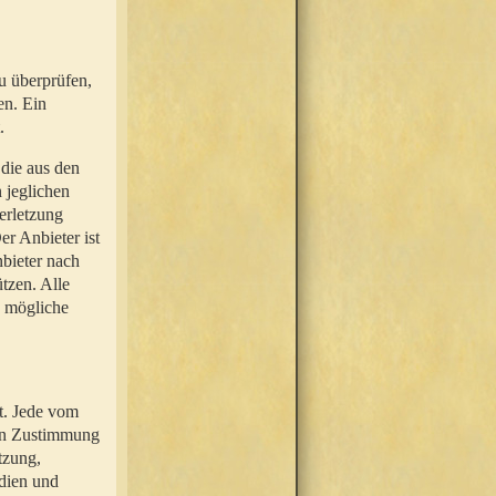
u überprüfen,
en. Ein
.
 die aus den
n jeglichen
erletzung
r Anbieter ist
nbieter nach
tzen. Alle
e mögliche
t. Jede vom
hen Zustimmung
tzung,
dien und