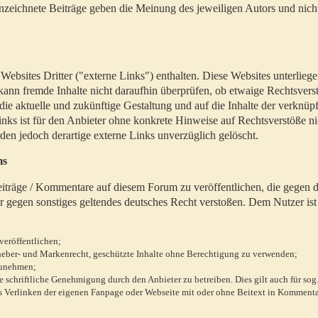
zeichnete Beiträge geben die Meinung des jeweiligen Autors und nich
bsites Dritter ("externe Links") enthalten. Diese Websites unterlieg
 kann fremde Inhalte nicht daraufhin überprüfen, ob etwaige Rechtsvers
 die aktuelle und zukünftige Gestaltung und auf die Inhalte der verknüpf
inks ist für den Anbieter ohne konkrete Hinweise auf Rechtsverstöße n
en jedoch derartige externe Links unverzüglich gelöscht.
ms
 Beiträge / Kommentare auf diesem Forum zu veröffentlichen, die gegen d
r gegen sonstiges geltendes deutsches Recht verstoßen. Dem Nutzer ist
veröffentlichen;
rheber- und Markenrecht, geschützte Inhalte ohne Berechtigung zu verwenden;
zunehmen;
chriftliche Genehmigung durch den Anbieter zu betreiben. Dies gilt auch für sog
 Verlinken der eigenen Fanpage oder Webseite mit oder ohne Beitext in Kommenta