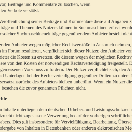
t vor, Beiträge und Kommentare zu löschen, wenn
ten Verbote verstößt.
er Veröffentlichung seiner Beiträge und Kommentare diese auf Angaben z
Beiträge und Themen des Nutzers können in Suchmaschinen erfasst werd
 solcher Suchmaschineneinträge gegenüber dem Anbieter besteht nicht
utzer den Anbieter wegen möglicher Rechtsverstöße in Anspruch nehmen,
 im Forum resultieren, verpflichtet sich dieser Nutzer, den Anbieter vo
eter die Kosten zu ersetzen, die diesem wegen der möglichen Rechtsv
ere von den Kosten der notwendigen Rechtsverteidigung freigestellt. De
ngemessenen Vorschuss zu fordern. Der Nutzer verpflichtet sich, den A
d Unterlagen bei der Rechtsverteidigung gegenüber Dritten zu unterstü
ersatzansprüche des Anbieters bleiben unberührt. Wenn ein Nutzer di
, bestehen die zuvor genannten Pflichten nicht.
chte
en Inhalte unterliegen dem deutschen Urheber- und Leistungsschutzrech
zrecht nicht zugelassene Verwertung bedarf der vorherigen schriftlic
abers. Dies gilt insbesondere für Vervielfältigung, Bearbeitung, Überse
edergabe von Inhalten in Datenbanken oder anderen elektronischen Me