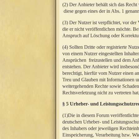
(2) Der Anbieter behält sich das Rech
diese gegen eines der in Abs. 1 genann
(3) Der Nutzer ist verpflichtet, vor d
die er nicht veröffentlichen möchte. 
Anspruch auf Löschung oder Korrektur
(4) Sollten Dritte oder registrierte N
von einem Nutzer eingestellten Inhalten
Ansprüchen freizustellen und dem Anbi
entstehen. Der Anbieter wird insbesond
berechtigt, hierfür vom Nutzer einen a
Treu und Glauben mit Informationen un
weitergehenden Rechte sowie Schadens
Rechtsverletzung nicht zu vertreten hat
§ 5 Urheber- und Leistungsschutzre
(1)Die in diesem Forum veröffentlicht
deutschen Urheber- und Leistungsschut
des Inhabers oder jeweiligen Rechteinh
Einspeicherung, Verarbeitung bzw. Wi