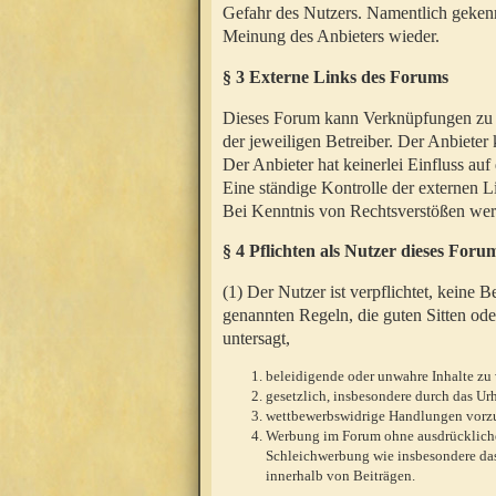
Gefahr des Nutzers. Namentlich gekenn
Meinung des Anbieters wieder.
§ 3 Externe Links des Forums
Dieses Forum kann Verknüpfungen zu We
der jeweiligen Betreiber. Der Anbieter
Der Anbieter hat keinerlei Einfluss auf
Eine ständige Kontrolle der externen L
Bei Kenntnis von Rechtsverstößen werd
§ 4 Pflichten als Nutzer dieses Foru
(1) Der Nutzer ist verpflichtet, keine
genannten Regeln, die guten Sitten ode
untersagt,
beleidigende oder unwahre Inhalte zu 
gesetzlich, insbesondere durch das U
wettbewerbswidrige Handlungen vor
Werbung im Forum ohne ausdrückliche s
Schleichwerbung wie insbesondere das
innerhalb von Beiträgen.