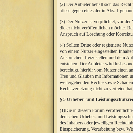
(2) Der Anbieter behält sich das Rech
diese gegen eines der in Abs. 1 genann
(3) Der Nutzer ist verpflichtet, vor d
die er nicht veröffentlichen möchte. 
Anspruch auf Löschung oder Korrektur
(4) Sollten Dritte oder registrierte N
von einem Nutzer eingestellten Inhalten
Ansprüchen freizustellen und dem Anbi
entstehen. Der Anbieter wird insbesond
berechtigt, hierfür vom Nutzer einen a
Treu und Glauben mit Informationen un
weitergehenden Rechte sowie Schadens
Rechtsverletzung nicht zu vertreten hat
§ 5 Urheber- und Leistungsschutzre
(1)Die in diesem Forum veröffentlicht
deutschen Urheber- und Leistungsschut
des Inhabers oder jeweiligen Rechteinh
Einspeicherung, Verarbeitung bzw. Wi