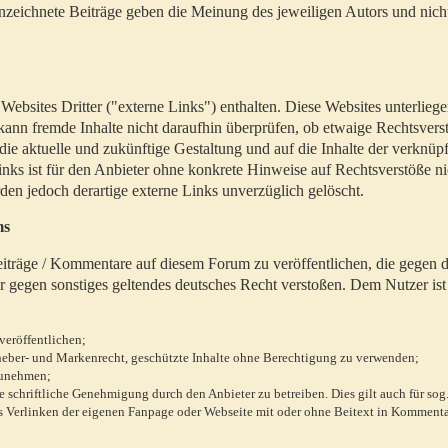
zeichnete Beiträge geben die Meinung des jeweiligen Autors und nich
bsites Dritter ("externe Links") enthalten. Diese Websites unterlieg
 kann fremde Inhalte nicht daraufhin überprüfen, ob etwaige Rechtsvers
 die aktuelle und zukünftige Gestaltung und auf die Inhalte der verknüpf
inks ist für den Anbieter ohne konkrete Hinweise auf Rechtsverstöße n
en jedoch derartige externe Links unverzüglich gelöscht.
ms
 Beiträge / Kommentare auf diesem Forum zu veröffentlichen, die gegen d
r gegen sonstiges geltendes deutsches Recht verstoßen. Dem Nutzer ist
veröffentlichen;
rheber- und Markenrecht, geschützte Inhalte ohne Berechtigung zu verwenden;
zunehmen;
chriftliche Genehmigung durch den Anbieter zu betreiben. Dies gilt auch für sog
 Verlinken der eigenen Fanpage oder Webseite mit oder ohne Beitext in Kommenta