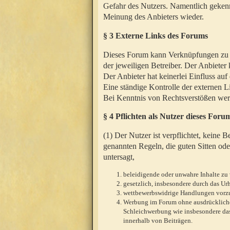
Gefahr des Nutzers. Namentlich gekenn
Meinung des Anbieters wieder.
§ 3 Externe Links des Forums
Dieses Forum kann Verknüpfungen zu We
der jeweiligen Betreiber. Der Anbieter
Der Anbieter hat keinerlei Einfluss auf
Eine ständige Kontrolle der externen L
Bei Kenntnis von Rechtsverstößen werd
§ 4 Pflichten als Nutzer dieses Foru
(1) Der Nutzer ist verpflichtet, keine
genannten Regeln, die guten Sitten ode
untersagt,
beleidigende oder unwahre Inhalte zu 
gesetzlich, insbesondere durch das U
wettbewerbswidrige Handlungen vor
Werbung im Forum ohne ausdrückliche s
Schleichwerbung wie insbesondere das
innerhalb von Beiträgen.