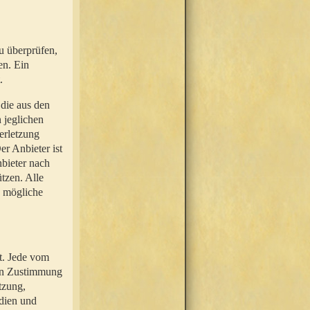
u überprüfen,
en. Ein
.
 die aus den
n jeglichen
erletzung
r Anbieter ist
nbieter nach
tzen. Alle
e mögliche
t. Jede vom
hen Zustimmung
tzung,
dien und