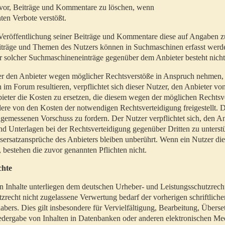
t vor, Beiträge und Kommentare zu löschen, wenn
ten Verbote verstößt.
er Veröffentlichung seiner Beiträge und Kommentare diese auf Angaben z
Beiträge und Themen des Nutzers können in Suchmaschinen erfasst werd
 solcher Suchmaschineneinträge gegenüber dem Anbieter besteht nicht
utzer den Anbieter wegen möglicher Rechtsverstöße in Anspruch nehmen,
 im Forum resultieren, verpflichtet sich dieser Nutzer, den Anbieter vo
eter die Kosten zu ersetzen, die diesem wegen der möglichen Rechtsv
ere von den Kosten der notwendigen Rechtsverteidigung freigestellt. De
ngemessenen Vorschuss zu fordern. Der Nutzer verpflichtet sich, den A
d Unterlagen bei der Rechtsverteidigung gegenüber Dritten zu unterstü
ersatzansprüche des Anbieters bleiben unberührt. Wenn ein Nutzer di
, bestehen die zuvor genannten Pflichten nicht.
chte
en Inhalte unterliegen dem deutschen Urheber- und Leistungsschutzrech
zrecht nicht zugelassene Verwertung bedarf der vorherigen schriftlic
abers. Dies gilt insbesondere für Vervielfältigung, Bearbeitung, Überse
edergabe von Inhalten in Datenbanken oder anderen elektronischen Me