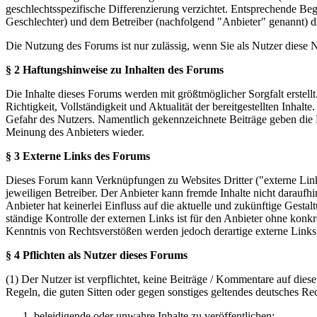
geschlechtsspezifische Differenzierung verzichtet. Entsprechende Beg
Geschlechter) und dem Betreiber (nachfolgend "Anbieter" genannt) 
Die Nutzung des Forums ist nur zulässig, wenn Sie als Nutzer diese
§ 2 Haftungshinweise zu Inhalten des Forums
Die Inhalte dieses Forums werden mit größtmöglicher Sorgfalt erstel
Richtigkeit, Vollständigkeit und Aktualität der bereitgestellten Inhalt
Gefahr des Nutzers. Namentlich gekennzeichnete Beiträge geben die 
Meinung des Anbieters wieder.
§ 3 Externe Links des Forums
Dieses Forum kann Verknüpfungen zu Websites Dritter ("externe Links
jeweiligen Betreiber. Der Anbieter kann fremde Inhalte nicht daraufh
Anbieter hat keinerlei Einfluss auf die aktuelle und zukünftige Gestal
ständige Kontrolle der externen Links ist für den Anbieter ohne konk
Kenntnis von Rechtsverstößen werden jedoch derartige externe Links
§ 4 Pflichten als Nutzer dieses Forums
(1) Der Nutzer ist verpflichtet, keine Beiträge / Kommentare auf die
Regeln, die guten Sitten oder gegen sonstiges geltendes deutsches Re
beleidigende oder unwahre Inhalte zu veröffentlichen;