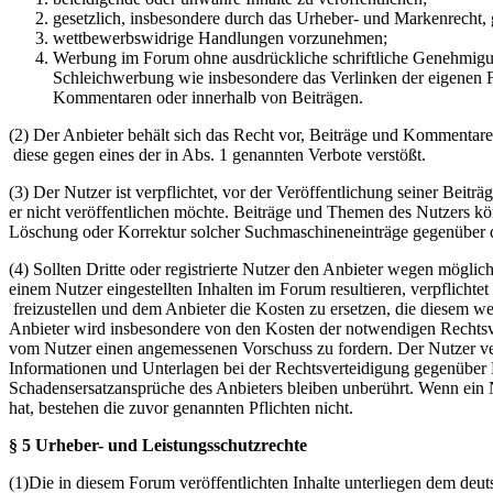
gesetzlich, insbesondere durch das Urheber- und Markenrecht,
wettbewerbswidrige Handlungen vorzunehmen;
Werbung im Forum ohne ausdrückliche schriftliche Genehmigung
Schleichwerbung wie insbesondere das Verlinken der eigenen F
Kommentaren oder innerhalb von Beiträgen.
(2) Der Anbieter behält sich das Recht vor, Beiträge und Kommentar
diese gegen eines der in Abs. 1 genannten Verbote verstößt.
(3) Der Nutzer ist verpflichtet, vor der Veröffentlichung seiner Bei
er nicht veröffentlichen möchte. Beiträge und Themen des Nutzers k
Löschung oder Korrektur solcher Suchmaschineneinträge gegenüber d
(4) Sollten Dritte oder registrierte Nutzer den Anbieter wegen mögli
einem Nutzer eingestellten Inhalten im Forum resultieren, verpflichte
freizustellen und dem Anbieter die Kosten zu ersetzen, die diesem w
Anbieter wird insbesondere von den Kosten der notwendigen Rechtsverte
vom Nutzer einen angemessenen Vorschuss zu fordern. Der Nutzer ver
Informationen und Unterlagen bei der Rechtsverteidigung gegenüber 
Schadensersatzansprüche des Anbieters bleiben unberührt. Wenn ein N
hat, bestehen die zuvor genannten Pflichten nicht.
§ 5 Urheber- und Leistungsschutzrechte
(1)Die in diesem Forum veröffentlichten Inhalte unterliegen dem deu