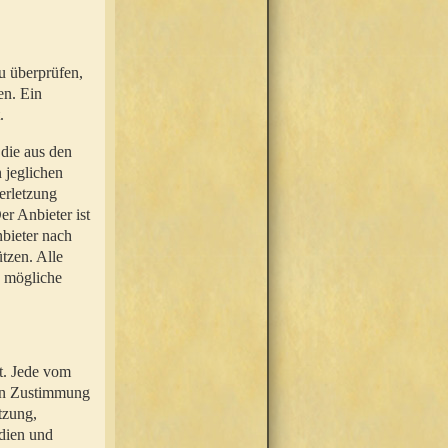
u überprüfen,
en. Ein
.
 die aus den
n jeglichen
erletzung
r Anbieter ist
nbieter nach
tzen. Alle
e mögliche
t. Jede vom
hen Zustimmung
tzung,
dien und