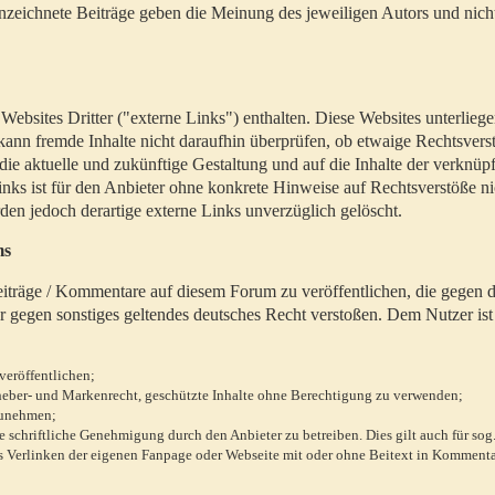
zeichnete Beiträge geben die Meinung des jeweiligen Autors und nich
bsites Dritter ("externe Links") enthalten. Diese Websites unterlieg
 kann fremde Inhalte nicht daraufhin überprüfen, ob etwaige Rechtsvers
 die aktuelle und zukünftige Gestaltung und auf die Inhalte der verknüpf
inks ist für den Anbieter ohne konkrete Hinweise auf Rechtsverstöße n
en jedoch derartige externe Links unverzüglich gelöscht.
ms
 Beiträge / Kommentare auf diesem Forum zu veröffentlichen, die gegen d
r gegen sonstiges geltendes deutsches Recht verstoßen. Dem Nutzer ist
veröffentlichen;
rheber- und Markenrecht, geschützte Inhalte ohne Berechtigung zu verwenden;
zunehmen;
chriftliche Genehmigung durch den Anbieter zu betreiben. Dies gilt auch für sog
 Verlinken der eigenen Fanpage oder Webseite mit oder ohne Beitext in Kommenta