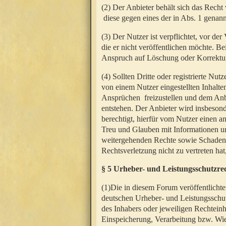
(2) Der Anbieter behält sich das Rech
diese gegen eines der in Abs. 1 genann
(3) Der Nutzer ist verpflichtet, vor d
die er nicht veröffentlichen möchte. 
Anspruch auf Löschung oder Korrektur
(4) Sollten Dritte oder registrierte N
von einem Nutzer eingestellten Inhalten
Ansprüchen freizustellen und dem Anbi
entstehen. Der Anbieter wird insbesond
berechtigt, hierfür vom Nutzer einen a
Treu und Glauben mit Informationen un
weitergehenden Rechte sowie Schadens
Rechtsverletzung nicht zu vertreten hat
§ 5 Urheber- und Leistungsschutzre
(1)Die in diesem Forum veröffentlicht
deutschen Urheber- und Leistungsschut
des Inhabers oder jeweiligen Rechteinh
Einspeicherung, Verarbeitung bzw. Wi