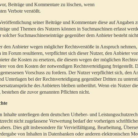
t vor, Beiträge und Kommentare zu löschen, wenn
ten Verbote verstößt.
er Veröffentlichung seiner Beiträge und Kommentare diese auf Angaben z
Beiträge und Themen des Nutzers können in Suchmaschinen erfasst werd
 solcher Suchmaschineneinträge gegenüber dem Anbieter besteht nicht
utzer den Anbieter wegen möglicher Rechtsverstöße in Anspruch nehmen,
 im Forum resultieren, verpflichtet sich dieser Nutzer, den Anbieter vo
eter die Kosten zu ersetzen, die diesem wegen der möglichen Rechtsv
ere von den Kosten der notwendigen Rechtsverteidigung freigestellt. De
ngemessenen Vorschuss zu fordern. Der Nutzer verpflichtet sich, den A
d Unterlagen bei der Rechtsverteidigung gegenüber Dritten zu unterstü
ersatzansprüche des Anbieters bleiben unberührt. Wenn ein Nutzer di
, bestehen die zuvor genannten Pflichten nicht.
chte
en Inhalte unterliegen dem deutschen Urheber- und Leistungsschutzrech
zrecht nicht zugelassene Verwertung bedarf der vorherigen schriftlic
abers. Dies gilt insbesondere für Vervielfältigung, Bearbeitung, Überse
edergabe von Inhalten in Datenbanken oder anderen elektronischen Me