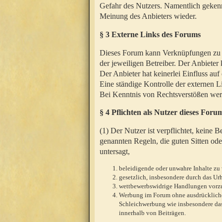
Gefahr des Nutzers. Namentlich gekenn
Meinung des Anbieters wieder.
§ 3 Externe Links des Forums
Dieses Forum kann Verknüpfungen zu We
der jeweiligen Betreiber. Der Anbieter
Der Anbieter hat keinerlei Einfluss auf
Eine ständige Kontrolle der externen L
Bei Kenntnis von Rechtsverstößen werd
§ 4 Pflichten als Nutzer dieses Foru
(1) Der Nutzer ist verpflichtet, keine
genannten Regeln, die guten Sitten ode
untersagt,
beleidigende oder unwahre Inhalte zu 
gesetzlich, insbesondere durch das U
wettbewerbswidrige Handlungen vor
Werbung im Forum ohne ausdrückliche s
Schleichwerbung wie insbesondere das
innerhalb von Beiträgen.