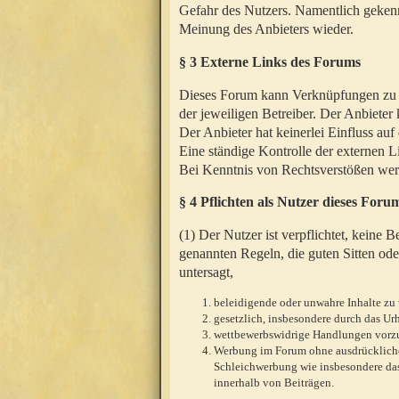
Gefahr des Nutzers. Namentlich gekenn
Meinung des Anbieters wieder.
§ 3 Externe Links des Forums
Dieses Forum kann Verknüpfungen zu We
der jeweiligen Betreiber. Der Anbieter
Der Anbieter hat keinerlei Einfluss auf
Eine ständige Kontrolle der externen L
Bei Kenntnis von Rechtsverstößen werd
§ 4 Pflichten als Nutzer dieses Foru
(1) Der Nutzer ist verpflichtet, keine
genannten Regeln, die guten Sitten ode
untersagt,
beleidigende oder unwahre Inhalte zu 
gesetzlich, insbesondere durch das U
wettbewerbswidrige Handlungen vor
Werbung im Forum ohne ausdrückliche s
Schleichwerbung wie insbesondere das
innerhalb von Beiträgen.