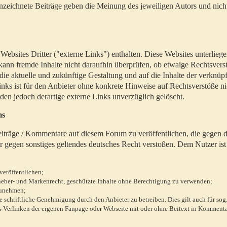
zeichnete Beiträge geben die Meinung des jeweiligen Autors und nich
bsites Dritter ("externe Links") enthalten. Diese Websites unterlieg
 kann fremde Inhalte nicht daraufhin überprüfen, ob etwaige Rechtsvers
 die aktuelle und zukünftige Gestaltung und auf die Inhalte der verknüpf
inks ist für den Anbieter ohne konkrete Hinweise auf Rechtsverstöße n
en jedoch derartige externe Links unverzüglich gelöscht.
ms
 Beiträge / Kommentare auf diesem Forum zu veröffentlichen, die gegen d
r gegen sonstiges geltendes deutsches Recht verstoßen. Dem Nutzer ist
veröffentlichen;
rheber- und Markenrecht, geschützte Inhalte ohne Berechtigung zu verwenden;
zunehmen;
chriftliche Genehmigung durch den Anbieter zu betreiben. Dies gilt auch für sog
 Verlinken der eigenen Fanpage oder Webseite mit oder ohne Beitext in Kommenta