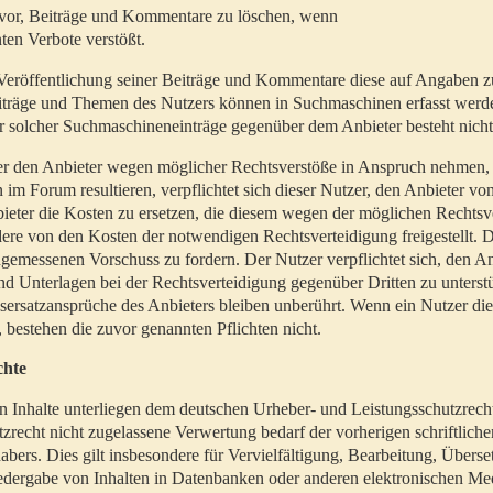
t vor, Beiträge und Kommentare zu löschen, wenn
ten Verbote verstößt.
er Veröffentlichung seiner Beiträge und Kommentare diese auf Angaben z
Beiträge und Themen des Nutzers können in Suchmaschinen erfasst werd
 solcher Suchmaschineneinträge gegenüber dem Anbieter besteht nicht
utzer den Anbieter wegen möglicher Rechtsverstöße in Anspruch nehmen,
 im Forum resultieren, verpflichtet sich dieser Nutzer, den Anbieter vo
eter die Kosten zu ersetzen, die diesem wegen der möglichen Rechtsv
ere von den Kosten der notwendigen Rechtsverteidigung freigestellt. De
ngemessenen Vorschuss zu fordern. Der Nutzer verpflichtet sich, den A
d Unterlagen bei der Rechtsverteidigung gegenüber Dritten zu unterstü
ersatzansprüche des Anbieters bleiben unberührt. Wenn ein Nutzer di
, bestehen die zuvor genannten Pflichten nicht.
chte
en Inhalte unterliegen dem deutschen Urheber- und Leistungsschutzrech
zrecht nicht zugelassene Verwertung bedarf der vorherigen schriftlic
abers. Dies gilt insbesondere für Vervielfältigung, Bearbeitung, Überse
edergabe von Inhalten in Datenbanken oder anderen elektronischen Me