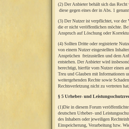
(2) Der Anbieter behält sich das Rech
diese gegen eines der in Abs. 1 genann
(3) Der Nutzer ist verpflichtet, vor d
die er nicht veröffentlichen möchte. 
Anspruch auf Löschung oder Korrektur
(4) Sollten Dritte oder registrierte N
von einem Nutzer eingestellten Inhalten
Ansprüchen freizustellen und dem Anbi
entstehen. Der Anbieter wird insbesond
berechtigt, hierfür vom Nutzer einen a
Treu und Glauben mit Informationen un
weitergehenden Rechte sowie Schadens
Rechtsverletzung nicht zu vertreten hat
§ 5 Urheber- und Leistungsschutzre
(1)Die in diesem Forum veröffentlicht
deutschen Urheber- und Leistungsschut
des Inhabers oder jeweiligen Rechteinh
Einspeicherung, Verarbeitung bzw. Wi