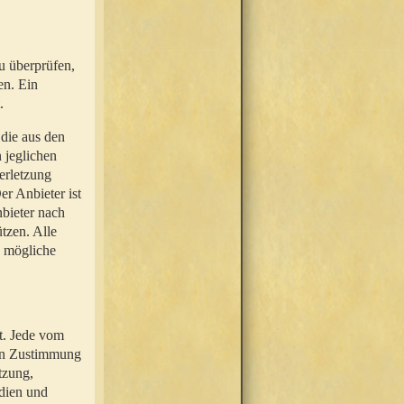
u überprüfen,
en. Ein
.
 die aus den
n jeglichen
erletzung
r Anbieter ist
nbieter nach
tzen. Alle
e mögliche
t. Jede vom
hen Zustimmung
tzung,
dien und