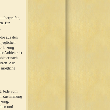
u überprüfen,
en. Ein
.
 die aus den
n jeglichen
erletzung
r Anbieter ist
nbieter nach
tzen. Alle
e mögliche
t. Jede vom
hen Zustimmung
tzung,
dien und