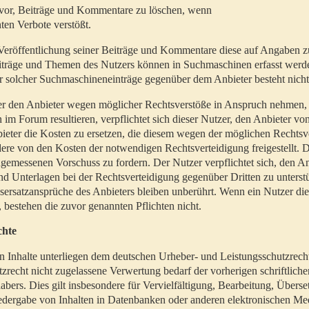
t vor, Beiträge und Kommentare zu löschen, wenn
ten Verbote verstößt.
er Veröffentlichung seiner Beiträge und Kommentare diese auf Angaben z
Beiträge und Themen des Nutzers können in Suchmaschinen erfasst werd
 solcher Suchmaschineneinträge gegenüber dem Anbieter besteht nicht
utzer den Anbieter wegen möglicher Rechtsverstöße in Anspruch nehmen,
 im Forum resultieren, verpflichtet sich dieser Nutzer, den Anbieter vo
eter die Kosten zu ersetzen, die diesem wegen der möglichen Rechtsv
ere von den Kosten der notwendigen Rechtsverteidigung freigestellt. De
ngemessenen Vorschuss zu fordern. Der Nutzer verpflichtet sich, den A
d Unterlagen bei der Rechtsverteidigung gegenüber Dritten zu unterstü
ersatzansprüche des Anbieters bleiben unberührt. Wenn ein Nutzer di
, bestehen die zuvor genannten Pflichten nicht.
chte
en Inhalte unterliegen dem deutschen Urheber- und Leistungsschutzrech
zrecht nicht zugelassene Verwertung bedarf der vorherigen schriftlic
abers. Dies gilt insbesondere für Vervielfältigung, Bearbeitung, Überse
edergabe von Inhalten in Datenbanken oder anderen elektronischen Me