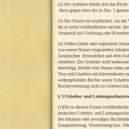
(2) Der Anbieter behält sich das Rech
diese gegen eines der in Abs. 1 genann
(3) Der Nutzer ist verpflichtet, vor d
die er nicht veröffentlichen möchte. 
Anspruch auf Löschung oder Korrektur
(4) Sollten Dritte oder registrierte N
von einem Nutzer eingestellten Inhalten
Ansprüchen freizustellen und dem Anbi
entstehen. Der Anbieter wird insbesond
berechtigt, hierfür vom Nutzer einen a
Treu und Glauben mit Informationen un
weitergehenden Rechte sowie Schadens
Rechtsverletzung nicht zu vertreten hat
§ 5 Urheber- und Leistungsschutzre
(1)Die in diesem Forum veröffentlicht
deutschen Urheber- und Leistungsschut
des Inhabers oder jeweiligen Rechteinh
Einspeicherung, Verarbeitung bzw. Wi