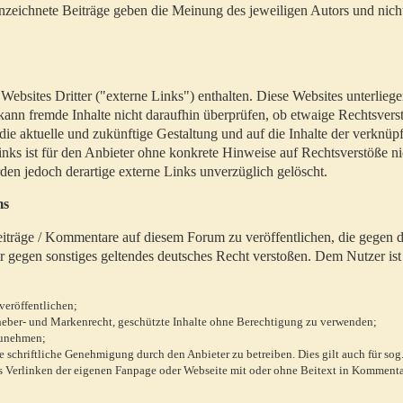
zeichnete Beiträge geben die Meinung des jeweiligen Autors und nich
bsites Dritter ("externe Links") enthalten. Diese Websites unterlieg
 kann fremde Inhalte nicht daraufhin überprüfen, ob etwaige Rechtsvers
 die aktuelle und zukünftige Gestaltung und auf die Inhalte der verknüpf
inks ist für den Anbieter ohne konkrete Hinweise auf Rechtsverstöße n
en jedoch derartige externe Links unverzüglich gelöscht.
ms
 Beiträge / Kommentare auf diesem Forum zu veröffentlichen, die gegen d
r gegen sonstiges geltendes deutsches Recht verstoßen. Dem Nutzer ist
veröffentlichen;
rheber- und Markenrecht, geschützte Inhalte ohne Berechtigung zu verwenden;
zunehmen;
chriftliche Genehmigung durch den Anbieter zu betreiben. Dies gilt auch für sog
 Verlinken der eigenen Fanpage oder Webseite mit oder ohne Beitext in Kommenta