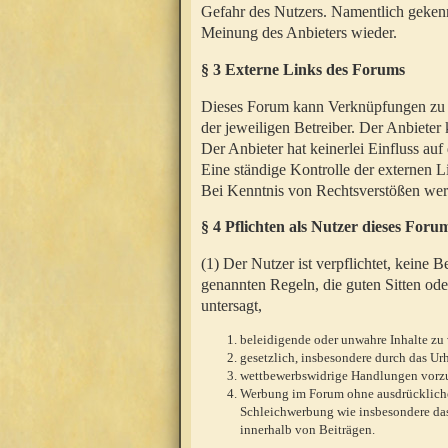
Gefahr des Nutzers. Namentlich gekenn
Meinung des Anbieters wieder.
§ 3 Externe Links des Forums
Dieses Forum kann Verknüpfungen zu We
der jeweiligen Betreiber. Der Anbieter
Der Anbieter hat keinerlei Einfluss auf
Eine ständige Kontrolle der externen L
Bei Kenntnis von Rechtsverstößen werd
§ 4 Pflichten als Nutzer dieses Foru
(1) Der Nutzer ist verpflichtet, keine
genannten Regeln, die guten Sitten ode
untersagt,
beleidigende oder unwahre Inhalte zu 
gesetzlich, insbesondere durch das U
wettbewerbswidrige Handlungen vor
Werbung im Forum ohne ausdrückliche s
Schleichwerbung wie insbesondere das
innerhalb von Beiträgen.