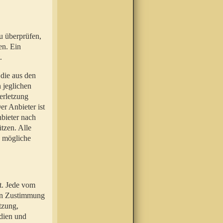
u überprüfen,
en. Ein
.
 die aus den
n jeglichen
erletzung
r Anbieter ist
nbieter nach
tzen. Alle
e mögliche
t. Jede vom
hen Zustimmung
tzung,
dien und