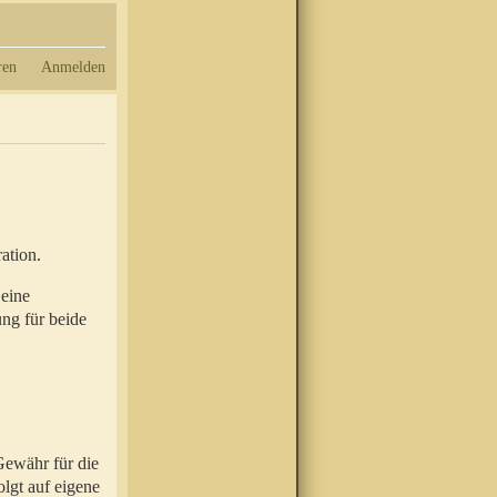
ren
Anmelden
ation.
 eine
ung für beide
Gewähr für die
olgt auf eigene