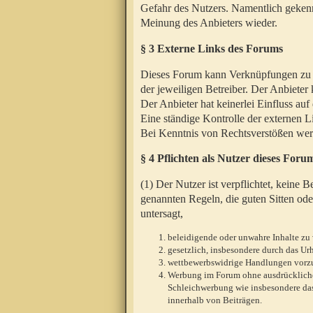
Gefahr des Nutzers. Namentlich gekenn
Meinung des Anbieters wieder.
§ 3 Externe Links des Forums
Dieses Forum kann Verknüpfungen zu We
der jeweiligen Betreiber. Der Anbieter
Der Anbieter hat keinerlei Einfluss auf
Eine ständige Kontrolle der externen L
Bei Kenntnis von Rechtsverstößen werd
§ 4 Pflichten als Nutzer dieses Foru
(1) Der Nutzer ist verpflichtet, keine
genannten Regeln, die guten Sitten ode
untersagt,
beleidigende oder unwahre Inhalte zu 
gesetzlich, insbesondere durch das U
wettbewerbswidrige Handlungen vor
Werbung im Forum ohne ausdrückliche s
Schleichwerbung wie insbesondere das
innerhalb von Beiträgen.