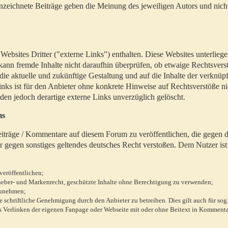
zeichnete Beiträge geben die Meinung des jeweiligen Autors und nich
bsites Dritter ("externe Links") enthalten. Diese Websites unterlieg
 kann fremde Inhalte nicht daraufhin überprüfen, ob etwaige Rechtsvers
 die aktuelle und zukünftige Gestaltung und auf die Inhalte der verknüpf
inks ist für den Anbieter ohne konkrete Hinweise auf Rechtsverstöße n
en jedoch derartige externe Links unverzüglich gelöscht.
ms
 Beiträge / Kommentare auf diesem Forum zu veröffentlichen, die gegen d
r gegen sonstiges geltendes deutsches Recht verstoßen. Dem Nutzer ist
veröffentlichen;
rheber- und Markenrecht, geschützte Inhalte ohne Berechtigung zu verwenden;
zunehmen;
chriftliche Genehmigung durch den Anbieter zu betreiben. Dies gilt auch für sog
 Verlinken der eigenen Fanpage oder Webseite mit oder ohne Beitext in Kommenta