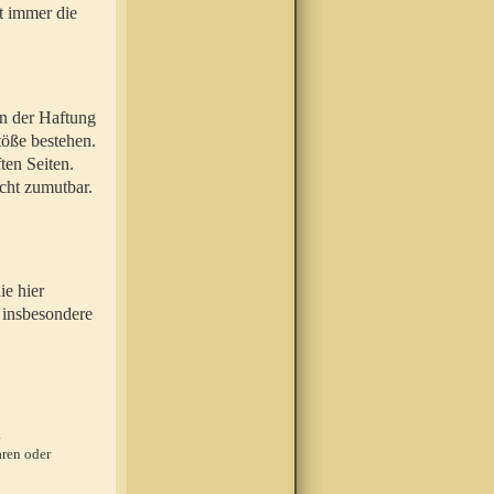
t immer die
en der Haftung
töße bestehen.
ten Seiten.
icht zumutbar.
ie hier
 insbesondere
.
ren oder