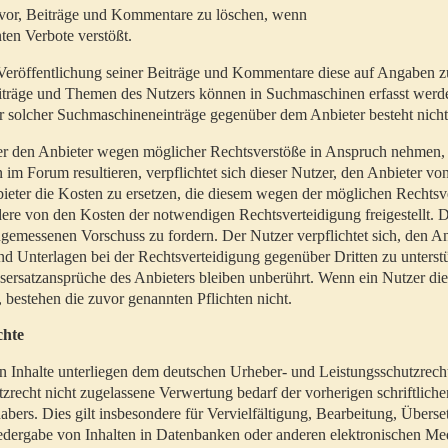
t vor, Beiträge und Kommentare zu löschen, wenn
ten Verbote verstößt.
er Veröffentlichung seiner Beiträge und Kommentare diese auf Angaben z
Beiträge und Themen des Nutzers können in Suchmaschinen erfasst werd
 solcher Suchmaschineneinträge gegenüber dem Anbieter besteht nicht
utzer den Anbieter wegen möglicher Rechtsverstöße in Anspruch nehmen,
 im Forum resultieren, verpflichtet sich dieser Nutzer, den Anbieter vo
eter die Kosten zu ersetzen, die diesem wegen der möglichen Rechtsv
ere von den Kosten der notwendigen Rechtsverteidigung freigestellt. De
ngemessenen Vorschuss zu fordern. Der Nutzer verpflichtet sich, den A
d Unterlagen bei der Rechtsverteidigung gegenüber Dritten zu unterstü
ersatzansprüche des Anbieters bleiben unberührt. Wenn ein Nutzer di
, bestehen die zuvor genannten Pflichten nicht.
chte
en Inhalte unterliegen dem deutschen Urheber- und Leistungsschutzrech
zrecht nicht zugelassene Verwertung bedarf der vorherigen schriftlic
abers. Dies gilt insbesondere für Vervielfältigung, Bearbeitung, Überse
edergabe von Inhalten in Datenbanken oder anderen elektronischen Me