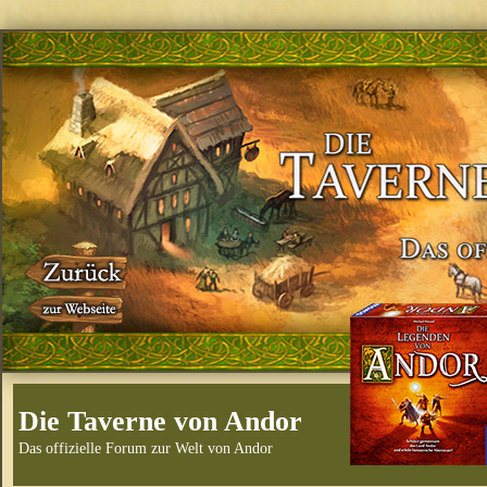
Die Taverne von Andor
Das offizielle Forum zur Welt von Andor