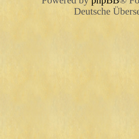
Powered by
phpBB
® Fo
Deutsche Übers