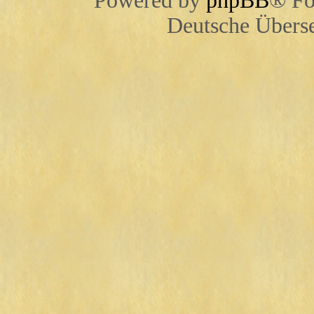
Powered by
phpBB
® Fo
Deutsche Übers