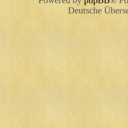
Powered by
phpBB
® Fo
Deutsche Übers