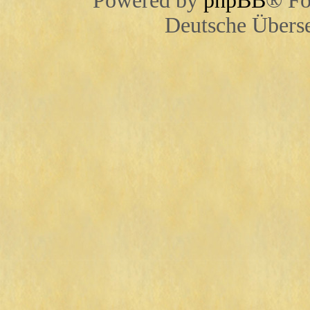
Powered by
phpBB
® Fo
Deutsche Übers