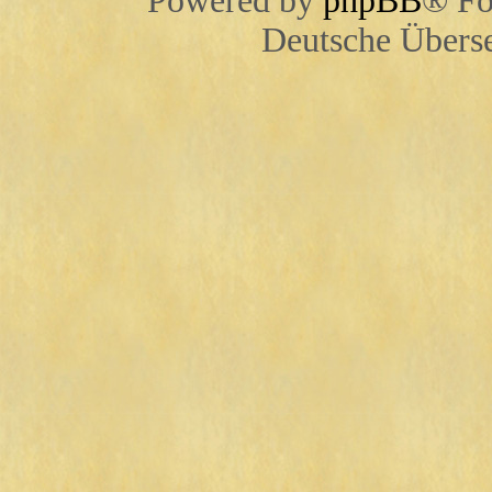
Powered by
phpBB
® Fo
Deutsche Übers