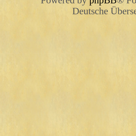
Powered by
phpBB
® Fo
Deutsche Übers