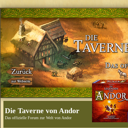
Die Taverne von Andor
Das offizielle Forum zur Welt von Andor