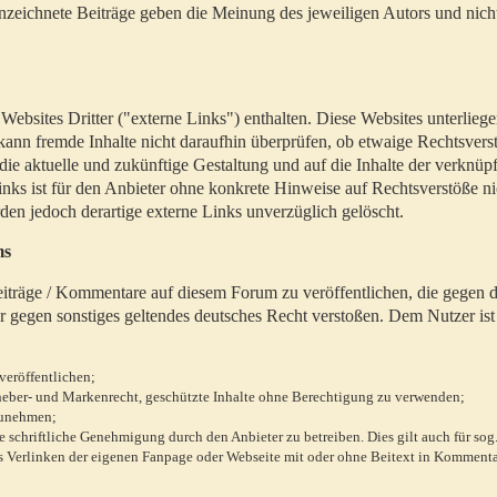
zeichnete Beiträge geben die Meinung des jeweiligen Autors und nich
bsites Dritter ("externe Links") enthalten. Diese Websites unterlieg
 kann fremde Inhalte nicht daraufhin überprüfen, ob etwaige Rechtsvers
 die aktuelle und zukünftige Gestaltung und auf die Inhalte der verknüpf
inks ist für den Anbieter ohne konkrete Hinweise auf Rechtsverstöße n
en jedoch derartige externe Links unverzüglich gelöscht.
ms
 Beiträge / Kommentare auf diesem Forum zu veröffentlichen, die gegen d
r gegen sonstiges geltendes deutsches Recht verstoßen. Dem Nutzer ist
veröffentlichen;
rheber- und Markenrecht, geschützte Inhalte ohne Berechtigung zu verwenden;
zunehmen;
chriftliche Genehmigung durch den Anbieter zu betreiben. Dies gilt auch für sog
 Verlinken der eigenen Fanpage oder Webseite mit oder ohne Beitext in Kommenta