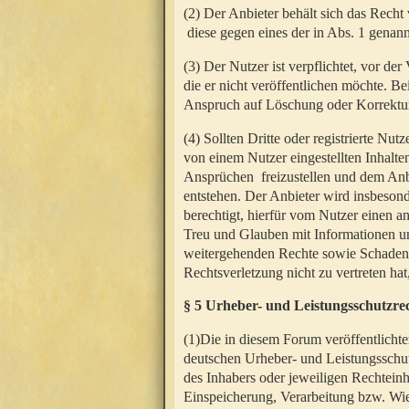
(2) Der Anbieter behält sich das Rech
diese gegen eines der in Abs. 1 genann
(3) Der Nutzer ist verpflichtet, vor d
die er nicht veröffentlichen möchte. 
Anspruch auf Löschung oder Korrektur
(4) Sollten Dritte oder registrierte N
von einem Nutzer eingestellten Inhalten
Ansprüchen freizustellen und dem Anbi
entstehen. Der Anbieter wird insbesond
berechtigt, hierfür vom Nutzer einen a
Treu und Glauben mit Informationen un
weitergehenden Rechte sowie Schadens
Rechtsverletzung nicht zu vertreten hat
§ 5 Urheber- und Leistungsschutzre
(1)Die in diesem Forum veröffentlicht
deutschen Urheber- und Leistungsschut
des Inhabers oder jeweiligen Rechteinh
Einspeicherung, Verarbeitung bzw. Wi