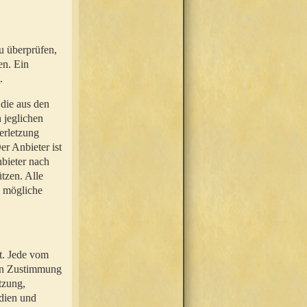
u überprüfen,
en. Ein
.
 die aus den
n jeglichen
erletzung
r Anbieter ist
nbieter nach
tzen. Alle
e mögliche
t. Jede vom
hen Zustimmung
tzung,
dien und