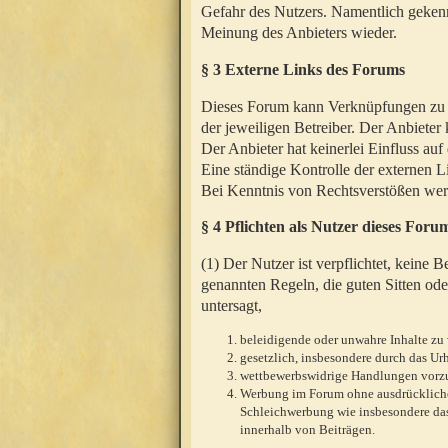
Gefahr des Nutzers. Namentlich gekenn
Meinung des Anbieters wieder.
§ 3 Externe Links des Forums
Dieses Forum kann Verknüpfungen zu We
der jeweiligen Betreiber. Der Anbieter
Der Anbieter hat keinerlei Einfluss auf
Eine ständige Kontrolle der externen L
Bei Kenntnis von Rechtsverstößen werd
§ 4 Pflichten als Nutzer dieses Foru
(1) Der Nutzer ist verpflichtet, keine
genannten Regeln, die guten Sitten ode
untersagt,
beleidigende oder unwahre Inhalte zu 
gesetzlich, insbesondere durch das U
wettbewerbswidrige Handlungen vor
Werbung im Forum ohne ausdrückliche s
Schleichwerbung wie insbesondere das
innerhalb von Beiträgen.