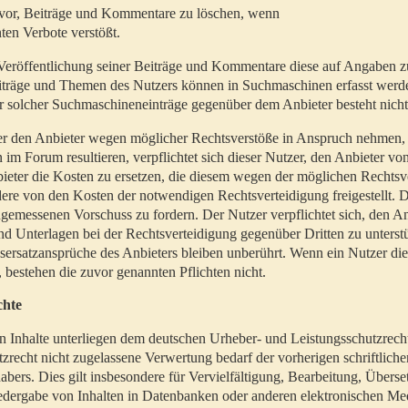
t vor, Beiträge und Kommentare zu löschen, wenn
ten Verbote verstößt.
er Veröffentlichung seiner Beiträge und Kommentare diese auf Angaben z
Beiträge und Themen des Nutzers können in Suchmaschinen erfasst werd
 solcher Suchmaschineneinträge gegenüber dem Anbieter besteht nicht
utzer den Anbieter wegen möglicher Rechtsverstöße in Anspruch nehmen,
 im Forum resultieren, verpflichtet sich dieser Nutzer, den Anbieter vo
eter die Kosten zu ersetzen, die diesem wegen der möglichen Rechtsv
ere von den Kosten der notwendigen Rechtsverteidigung freigestellt. De
ngemessenen Vorschuss zu fordern. Der Nutzer verpflichtet sich, den A
d Unterlagen bei der Rechtsverteidigung gegenüber Dritten zu unterstü
ersatzansprüche des Anbieters bleiben unberührt. Wenn ein Nutzer di
, bestehen die zuvor genannten Pflichten nicht.
chte
en Inhalte unterliegen dem deutschen Urheber- und Leistungsschutzrech
zrecht nicht zugelassene Verwertung bedarf der vorherigen schriftlic
abers. Dies gilt insbesondere für Vervielfältigung, Bearbeitung, Überse
edergabe von Inhalten in Datenbanken oder anderen elektronischen Me