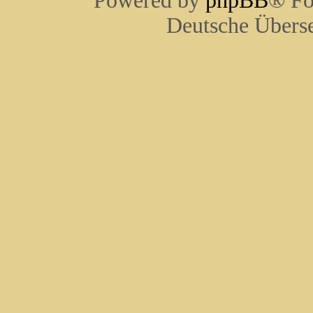
Powered by
phpBB
® Fo
Deutsche Übers