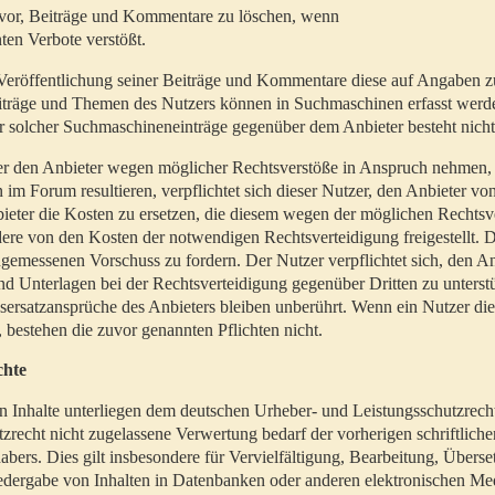
t vor, Beiträge und Kommentare zu löschen, wenn
ten Verbote verstößt.
er Veröffentlichung seiner Beiträge und Kommentare diese auf Angaben z
Beiträge und Themen des Nutzers können in Suchmaschinen erfasst werd
 solcher Suchmaschineneinträge gegenüber dem Anbieter besteht nicht
utzer den Anbieter wegen möglicher Rechtsverstöße in Anspruch nehmen,
 im Forum resultieren, verpflichtet sich dieser Nutzer, den Anbieter vo
eter die Kosten zu ersetzen, die diesem wegen der möglichen Rechtsv
ere von den Kosten der notwendigen Rechtsverteidigung freigestellt. De
ngemessenen Vorschuss zu fordern. Der Nutzer verpflichtet sich, den A
d Unterlagen bei der Rechtsverteidigung gegenüber Dritten zu unterstü
ersatzansprüche des Anbieters bleiben unberührt. Wenn ein Nutzer di
, bestehen die zuvor genannten Pflichten nicht.
chte
en Inhalte unterliegen dem deutschen Urheber- und Leistungsschutzrech
zrecht nicht zugelassene Verwertung bedarf der vorherigen schriftlic
abers. Dies gilt insbesondere für Vervielfältigung, Bearbeitung, Überse
edergabe von Inhalten in Datenbanken oder anderen elektronischen Me