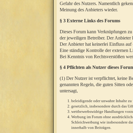
Gefahr des Nutzers. Namentlich gekenn
Meinung des Anbieters wieder.
§ 3 Externe Links des Forums
Dieses Forum kann Verknüpfungen zu We
der jeweiligen Betreiber. Der Anbieter
Der Anbieter hat keinerlei Einfluss auf
Eine ständige Kontrolle der externen L
Bei Kenntnis von Rechtsverstößen werd
§ 4 Pflichten als Nutzer dieses Foru
(1) Der Nutzer ist verpflichtet, keine
genannten Regeln, die guten Sitten ode
untersagt,
beleidigende oder unwahre Inhalte zu 
gesetzlich, insbesondere durch das U
wettbewerbswidrige Handlungen vor
Werbung im Forum ohne ausdrückliche s
Schleichwerbung wie insbesondere das
innerhalb von Beiträgen.