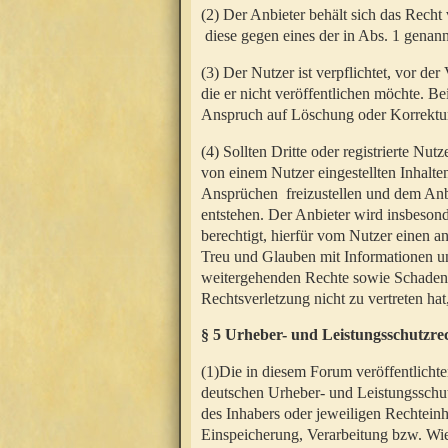
(2) Der Anbieter behält sich das Rech
diese gegen eines der in Abs. 1 genann
(3) Der Nutzer ist verpflichtet, vor d
die er nicht veröffentlichen möchte. 
Anspruch auf Löschung oder Korrektur
(4) Sollten Dritte oder registrierte N
von einem Nutzer eingestellten Inhalten
Ansprüchen freizustellen und dem Anbi
entstehen. Der Anbieter wird insbesond
berechtigt, hierfür vom Nutzer einen a
Treu und Glauben mit Informationen un
weitergehenden Rechte sowie Schadens
Rechtsverletzung nicht zu vertreten hat
§ 5 Urheber- und Leistungsschutzre
(1)Die in diesem Forum veröffentlicht
deutschen Urheber- und Leistungsschut
des Inhabers oder jeweiligen Rechteinh
Einspeicherung, Verarbeitung bzw. Wi