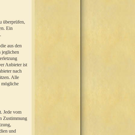
u überprüfen,
en. Ein
.
 die aus den
n jeglichen
erletzung
r Anbieter ist
nbieter nach
tzen. Alle
e mögliche
t. Jede vom
hen Zustimmung
tzung,
dien und