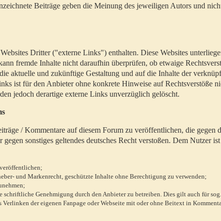
zeichnete Beiträge geben die Meinung des jeweiligen Autors und nich
bsites Dritter ("externe Links") enthalten. Diese Websites unterlieg
 kann fremde Inhalte nicht daraufhin überprüfen, ob etwaige Rechtsvers
 die aktuelle und zukünftige Gestaltung und auf die Inhalte der verknüpf
inks ist für den Anbieter ohne konkrete Hinweise auf Rechtsverstöße n
en jedoch derartige externe Links unverzüglich gelöscht.
ms
 Beiträge / Kommentare auf diesem Forum zu veröffentlichen, die gegen d
r gegen sonstiges geltendes deutsches Recht verstoßen. Dem Nutzer ist
veröffentlichen;
rheber- und Markenrecht, geschützte Inhalte ohne Berechtigung zu verwenden;
zunehmen;
chriftliche Genehmigung durch den Anbieter zu betreiben. Dies gilt auch für sog
 Verlinken der eigenen Fanpage oder Webseite mit oder ohne Beitext in Kommenta