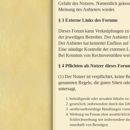
Gefahr des Nutzers. Namentlich gekenn
Meinung des Anbieters wieder.
§ 3 Externe Links des Forums
Dieses Forum kann Verknüpfungen zu We
der jeweiligen Betreiber. Der Anbieter
Der Anbieter hat keinerlei Einfluss auf
Eine ständige Kontrolle der externen L
Bei Kenntnis von Rechtsverstößen werd
§ 4 Pflichten als Nutzer dieses Foru
(1) Der Nutzer ist verpflichtet, keine
genannten Regeln, die guten Sitten ode
untersagt,
beleidigende oder unwahre Inhalte zu 
gesetzlich, insbesondere durch das U
wettbewerbswidrige Handlungen vor
Werbung im Forum ohne ausdrückliche s
Schleichwerbung wie insbesondere das
innerhalb von Beiträgen.