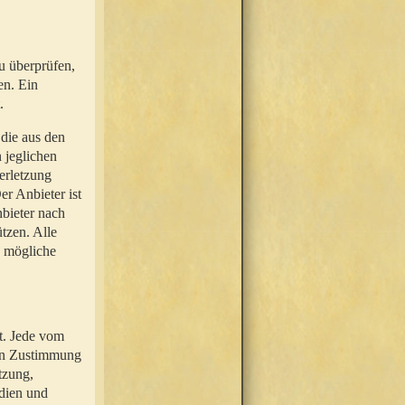
u überprüfen,
en. Ein
.
 die aus den
n jeglichen
erletzung
r Anbieter ist
nbieter nach
tzen. Alle
e mögliche
t. Jede vom
hen Zustimmung
tzung,
dien und