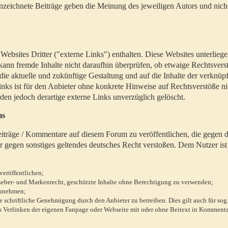
zeichnete Beiträge geben die Meinung des jeweiligen Autors und nich
bsites Dritter ("externe Links") enthalten. Diese Websites unterlieg
 kann fremde Inhalte nicht daraufhin überprüfen, ob etwaige Rechtsvers
 die aktuelle und zukünftige Gestaltung und auf die Inhalte der verknüpf
inks ist für den Anbieter ohne konkrete Hinweise auf Rechtsverstöße n
en jedoch derartige externe Links unverzüglich gelöscht.
ms
 Beiträge / Kommentare auf diesem Forum zu veröffentlichen, die gegen d
r gegen sonstiges geltendes deutsches Recht verstoßen. Dem Nutzer ist
veröffentlichen;
rheber- und Markenrecht, geschützte Inhalte ohne Berechtigung zu verwenden;
zunehmen;
chriftliche Genehmigung durch den Anbieter zu betreiben. Dies gilt auch für sog
 Verlinken der eigenen Fanpage oder Webseite mit oder ohne Beitext in Kommenta