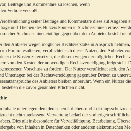
t vor, Beiträge und Kommentare zu löschen, wenn
ten Verbote verstößt.
er Veröffentlichung seiner Beiträge und Kommentare diese auf Angaben z
Beiträge und Themen des Nutzers können in Suchmaschinen erfasst werd
 solcher Suchmaschineneinträge gegenüber dem Anbieter besteht nicht
utzer den Anbieter wegen möglicher Rechtsverstöße in Anspruch nehmen,
 im Forum resultieren, verpflichtet sich dieser Nutzer, den Anbieter vo
eter die Kosten zu ersetzen, die diesem wegen der möglichen Rechtsv
ere von den Kosten der notwendigen Rechtsverteidigung freigestellt. De
ngemessenen Vorschuss zu fordern. Der Nutzer verpflichtet sich, den A
d Unterlagen bei der Rechtsverteidigung gegenüber Dritten zu unterstü
ersatzansprüche des Anbieters bleiben unberührt. Wenn ein Nutzer di
, bestehen die zuvor genannten Pflichten nicht.
chte
en Inhalte unterliegen dem deutschen Urheber- und Leistungsschutzrech
zrecht nicht zugelassene Verwertung bedarf der vorherigen schriftlic
abers. Dies gilt insbesondere für Vervielfältigung, Bearbeitung, Überse
edergabe von Inhalten in Datenbanken oder anderen elektronischen Me