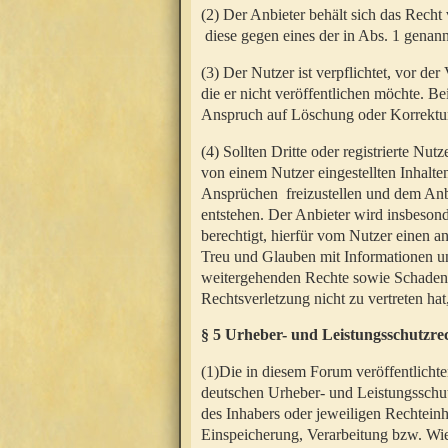
(2) Der Anbieter behält sich das Rech
diese gegen eines der in Abs. 1 genann
(3) Der Nutzer ist verpflichtet, vor d
die er nicht veröffentlichen möchte. 
Anspruch auf Löschung oder Korrektur
(4) Sollten Dritte oder registrierte N
von einem Nutzer eingestellten Inhalten
Ansprüchen freizustellen und dem Anbi
entstehen. Der Anbieter wird insbesond
berechtigt, hierfür vom Nutzer einen a
Treu und Glauben mit Informationen un
weitergehenden Rechte sowie Schadens
Rechtsverletzung nicht zu vertreten hat
§ 5 Urheber- und Leistungsschutzre
(1)Die in diesem Forum veröffentlicht
deutschen Urheber- und Leistungsschut
des Inhabers oder jeweiligen Rechteinh
Einspeicherung, Verarbeitung bzw. Wi