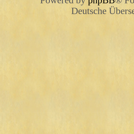
Powered by
phpBB
® Fo
Deutsche Übers